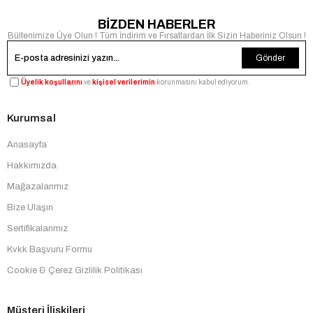
BİZDEN HABERLER
Bültenimize Üye Olun ! Tüm İndirim ve Fırsatlardan İlk Sizin Haberiniz Olsun !
Gönder
Üyelik koşullarını
ve
kişisel verilerimin
korunmasını kabul ediyorum.
Kurumsal
Anasayfa
Hakkımızda
Mağazalarımız
Bize Ulaşın
Sertifikalarımız
Kvkk Başvuru Formu
Cookie & Çerez Gizlilik Politikası
Müşteri İlişkileri