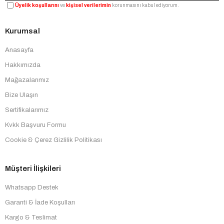
Üyelik koşullarını
ve
kişisel verilerimin
korunmasını kabul ediyorum.
Kurumsal
Anasayfa
Hakkımızda
Mağazalarımız
Bize Ulaşın
Sertifikalarımız
Kvkk Başvuru Formu
Cookie & Çerez Gizlilik Politikası
Müşteri İlişkileri
Whatsapp Destek
Garanti & İade Koşulları
Kargo & Teslimat