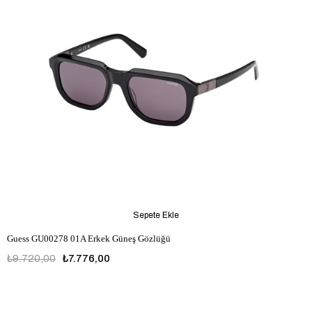
Sepete Ekle
Guess GU00278 01A Erkek Güneş Gözlüğü
₺9.720,00
₺7.776,00