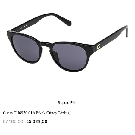
Sepete Ekle
Guess GU6970 01A Erkek Güneş Gözlüğü
₺7.185,00
₺5.029,50