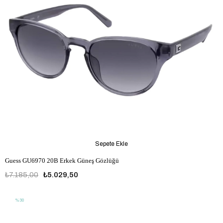
Sepete Ekle
Guess GU6970 20B Erkek Güneş Gözlüğü
₺7.185,00
₺5.029,50
%30