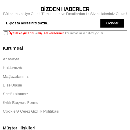
BİZDEN HABERLER
Bültenimize Üye Olun ! Tüm İndirim ve Fırsatlardan İlk Sizin Haberiniz Olsun !
Gönder
Üyelik koşullarını
ve
kişisel verilerimin
korunmasını kabul ediyorum.
Kurumsal
Anasayfa
Hakkımızda
Mağazalarımız
Bize Ulaşın
Sertifikalarımız
Kvkk Başvuru Formu
Cookie & Çerez Gizlilik Politikası
Müşteri İlişkileri