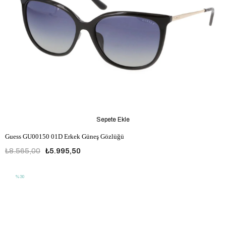
Sepete Ekle
Guess GU00150 01D Erkek Güneş Gözlüğü
₺8.565,00
₺5.995,50
%30