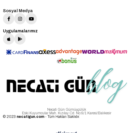
Sosyal Medya
Uygulamalarımız
Necati Gün Gümüşçülük
Eski Kuyumcular Mah. Kızılay Cd. No:9/1 Karesi/Balıkesir
© 2023
necatigun.com
- Tüm Hakları Saklıdır.