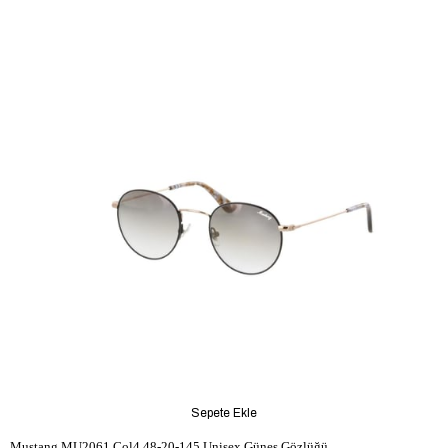
Sepete Ekle
Mustang MU2061 Col4 48-20-145 Unisex Güneş Gözlüğü