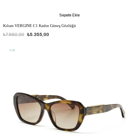
Sepete Ekle
Kılıan VERGINE C1 Kadın Güneş Gözlüğü
₺7.650,00
₺5.355,00
%30