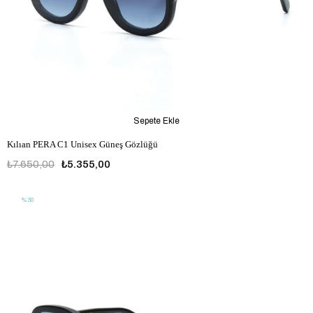
Sepete Ekle
Kılıan PERA C1 Unisex Güneş Gözlüğü
₺7.650,00
₺5.355,00
%30