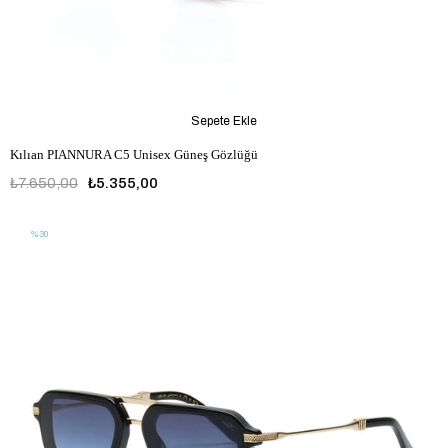
Sepete Ekle
Kılıan PIANNURA C5 Unisex Güneş Gözlüğü
₺7.650,00
₺5.355,00
%30