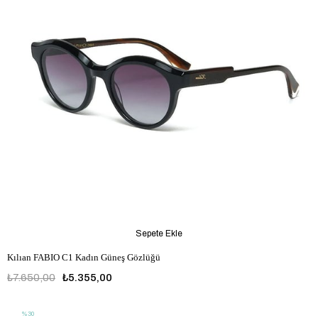
Sepete Ekle
Kılıan FABIO C1 Kadın Güneş Gözlüğü
₺7.650,00
₺5.355,00
%30