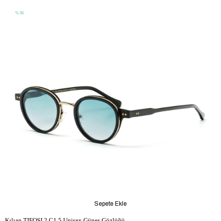
%30
Sepete Ekle
Kılıan TIFOSI 2 C1 5 Unisex Güneş Gözlüğü