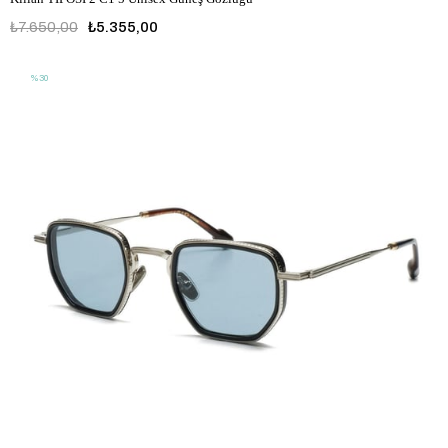
₺7.650,00
₺5.355,00
%30