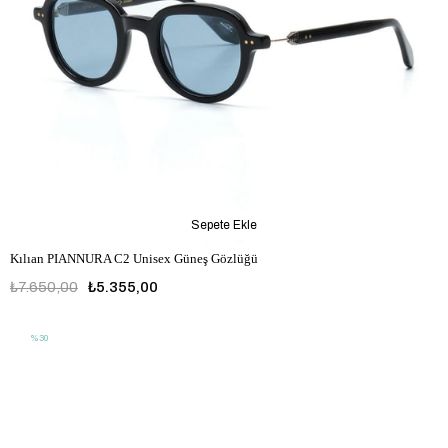
Sepete Ekle
Kılıan PIANNURA C2 Unisex Güneş Gözlüğü
₺7.650,00
₺5.355,00
%30