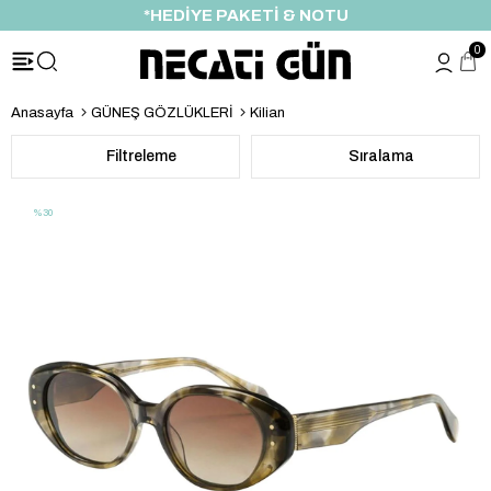
ÖZEL İNDİRİM FIRSATI
0
Anasayfa
GÜNEŞ GÖZLÜKLERİ
Kilian
Filtreleme
Sıralama
%30