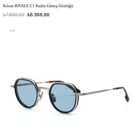
Kılıan RIVALE C1 Kadın Güneş Gözlüğü
₺7.650,00
₺5.355,00
%30