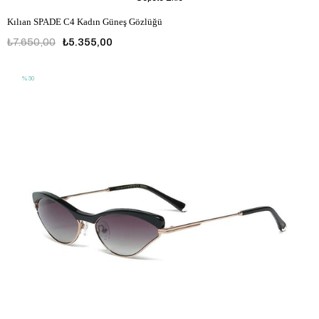
Kılıan SPADE C4 Kadın Güneş Gözlüğü
₺7.650,00
₺5.355,00
%30