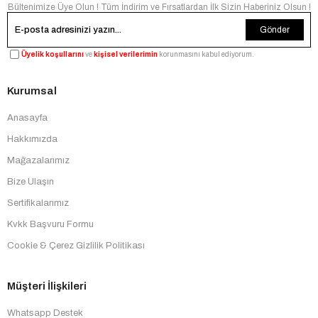
Bültenimize Üye Olun ! Tüm İndirim ve Fırsatlardan İlk Sizin Haberiniz Olsun !
Gönder
Üyelik koşullarını
ve
kişisel verilerimin
korunmasını kabul ediyorum.
Kurumsal
Anasayfa
Hakkımızda
Mağazalarımız
Bize Ulaşın
Sertifikalarımız
Kvkk Başvuru Formu
Cookie & Çerez Gizlilik Politikası
Müşteri İlişkileri
Whatsapp Destek