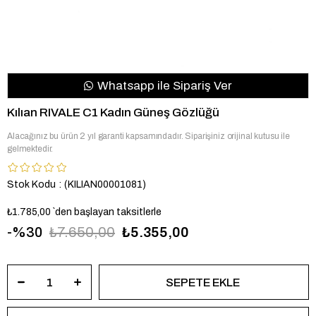
Whatsapp ile Sipariş Ver
Kılıan RIVALE C1 Kadın Güneş Gözlüğü
Alacağınız bu ürün 2 yıl garanti kapsamındadır. Siparişiniz orijinal kutusu ile
gelmektedir.
Stok Kodu
(KILIAN00001081)
₺1.785,00
`den başlayan taksitlerle
30
₺7.650,00
₺5.355,00