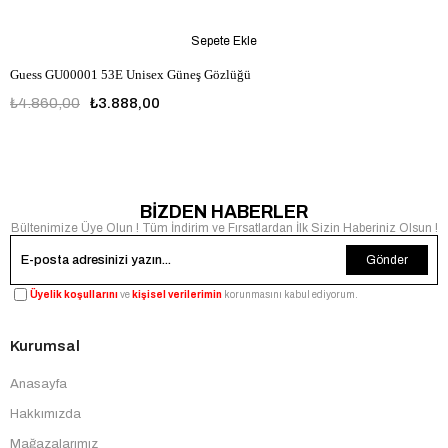
Sepete Ekle
Guess GU00001 53E Unisex Güneş Gözlüğü
₺4.860,00
₺3.888,00
BİZDEN HABERLER
Bültenimize Üye Olun ! Tüm İndirim ve Fırsatlardan İlk Sizin Haberiniz Olsun !
Gönder
Üyelik koşullarını
ve
kişisel verilerimin
korunmasını kabul ediyorum.
Kurumsal
Anasayfa
Hakkımızda
Mağazalarımız