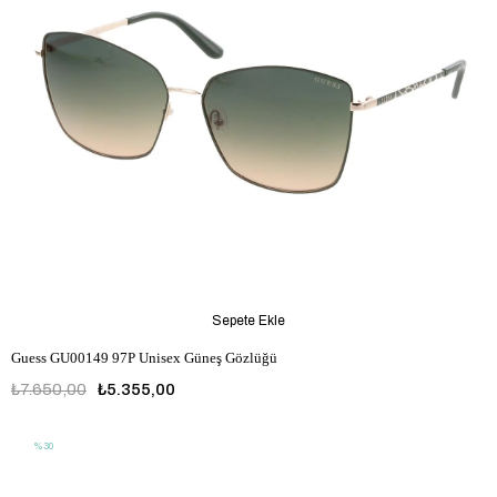
Sepete Ekle
Guess GU00149 97P Unisex Güneş Gözlüğü
₺7.650,00
₺5.355,00
%30