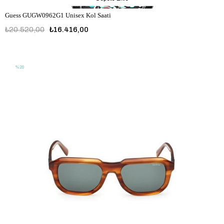
Guess GUGW0962G1 Unisex Kol Saati
₺20.520,00
₺16.416,00
GUGW0962G1
%20