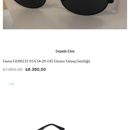
Sepete Ekle
Guess GU00232 01A 54-20-145 Unisex Güneş Gözlüğü
₺7.950,00
₺6.360,00
%20