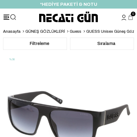
*HEDİYE PAKETİ & NOTU
0
Anasayfa
GÜNEŞ GÖZLÜKLERİ
Guess
GUESS Unisex Güneş Gözl
Filtreleme
Sıralama
%30