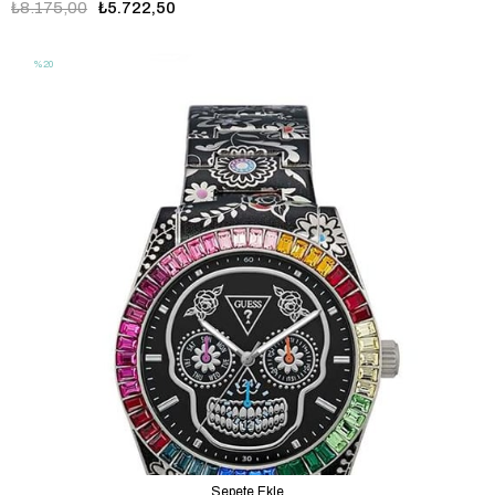
₺8.175,00
₺5.722,50
%20
Sepete Ekle