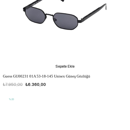
Sepete Ekle
Guess GU00231 01A 53-18-145 Unisex Güneş Gözlüğü
₺7.950,00
₺6.360,00
%20