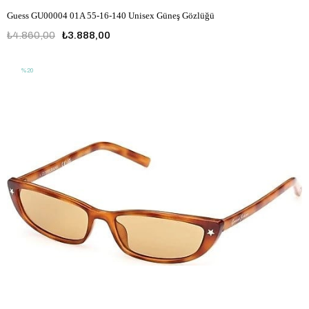
Guess GU00004 01A 55-16-140 Unisex Güneş Gözlüğü
₺4.860,00
₺3.888,00
%20