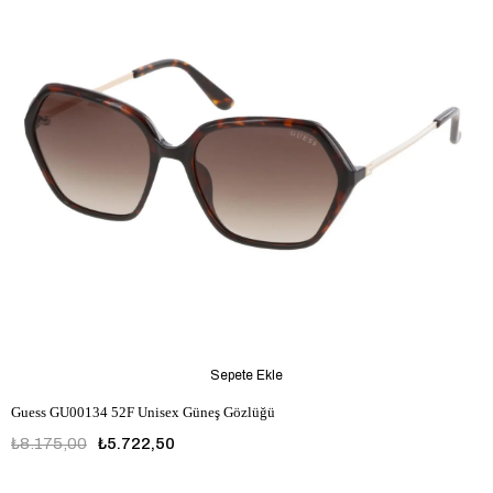
Sepete Ekle
Guess GU00134 52F Unisex Güneş Gözlüğü
₺8.175,00
₺5.722,50