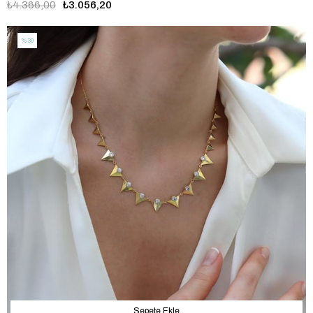
₺4.366,00
₺3.056,20
%30
Sepete Ekle