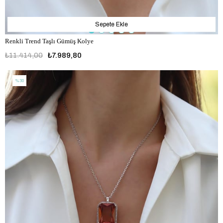
Sepete Ekle
Renkli Trend Taşlı Gümüş Kolye
₺11.414,00
₺7.989,80
%30