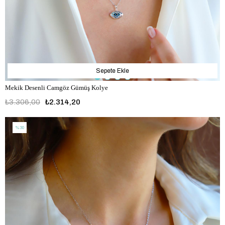
Sepete Ekle
Mekik Desenli Camgöz Gümüş Kolye
₺3.306,00
₺2.314,20
%30