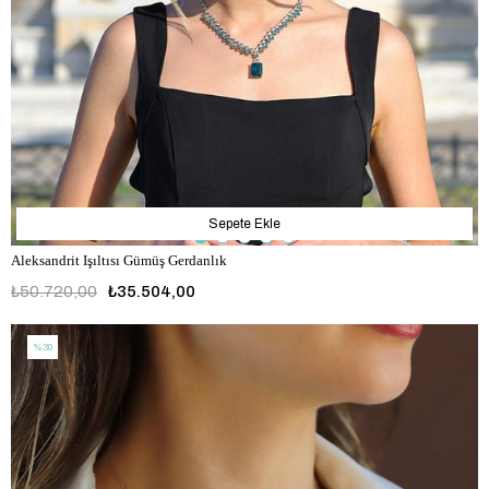
Sepete Ekle
Aleksandrit Işıltısı Gümüş Gerdanlık
₺50.720,00
₺35.504,00
%30