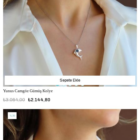
Sepete Ekle
Yunus Camgöz Gümüş Kolye
₺3.064,00
₺2.144,80
%30