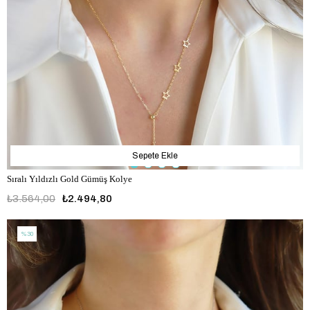
Sepete Ekle
Sıralı Yıldızlı Gold Gümüş Kolye
₺3.564,00
₺2.494,80
%30