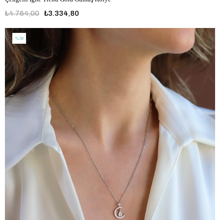
₺4.764,00
₺3.334,80
%30