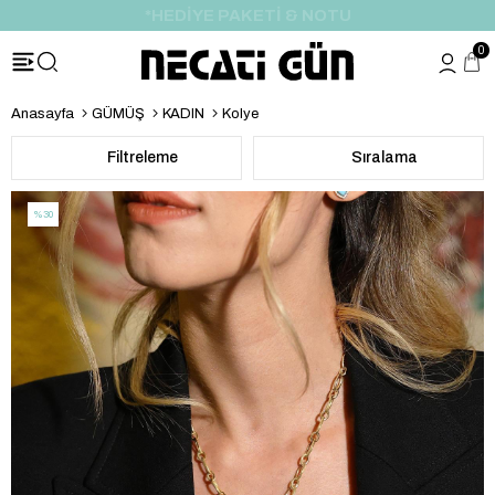
*3 AY VADE FARKSIZ TAKSİT
0
Anasayfa
GÜMÜŞ
KADIN
Kolye
Filtreleme
Sıralama
%30