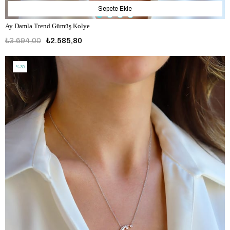
Sepete Ekle
Ay Damla Trend Gümüş Kolye
₺3.694,00
₺2.585,80
%30