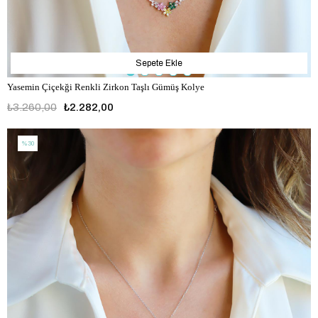
Sepete Ekle
Yasemin Çiçekği Renkli Zirkon Taşlı Gümüş Kolye
₺3.260,00
₺2.282,00
%30