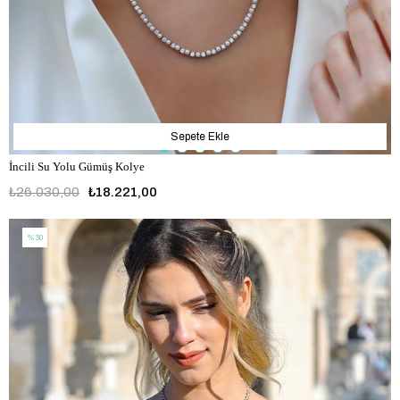
Sepete Ekle
İncili Su Yolu Gümüş Kolye
₺26.030,00
₺18.221,00
%30