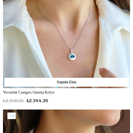
Sepete Ekle
Yuvarlak Camgöz Gümüş Kolye
₺3.349,00
₺2.344,30
%30