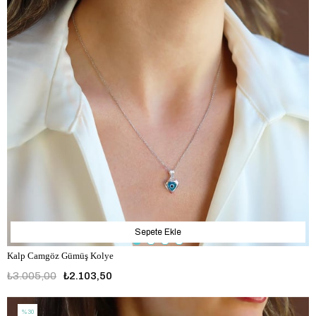
Sepete Ekle
Kalp Camgöz Gümüş Kolye
₺3.005,00
₺2.103,50
%30