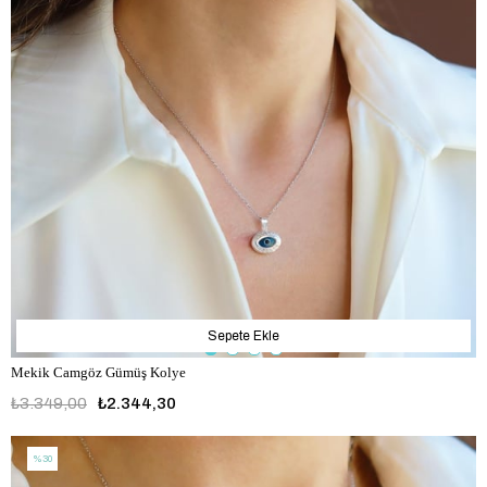
Sepete Ekle
Mekik Camgöz Gümüş Kolye
₺3.349,00
₺2.344,30
%30