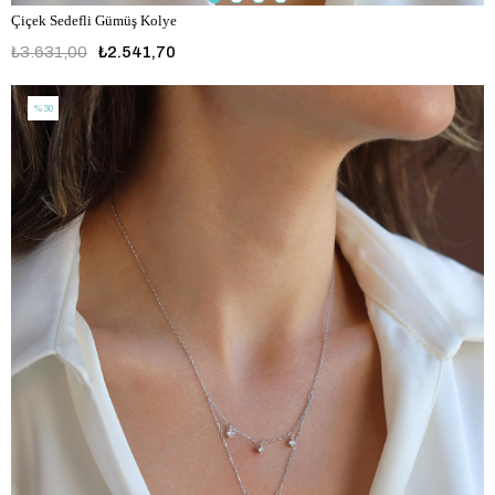
Çiçek Sedefli Gümüş Kolye
₺3.631,00
₺2.541,70
%30