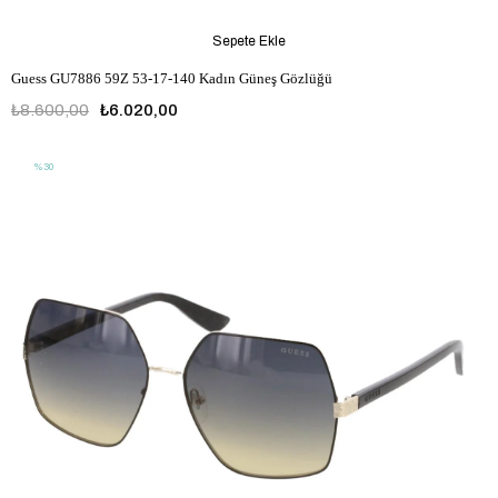
Sepete Ekle
Guess GU7886 59Z 53-17-140 Kadın Güneş Gözlüğü
₺8.600,00
₺6.020,00
%30