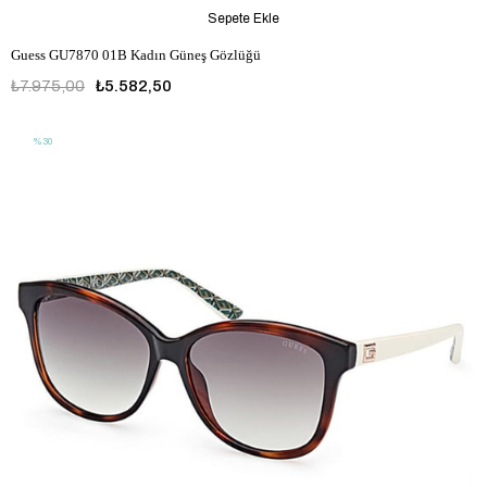
Sepete Ekle
Guess GU7870 01B Kadın Güneş Gözlüğü
₺7.975,00
₺5.582,50
%30