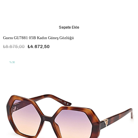
Sepete Ekle
Guess GU7881 05B Kadın Güneş Gözlüğü
₺6.675,00
₺4.672,50
%30