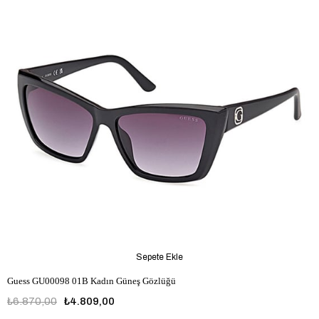
Sepete Ekle
Guess GU00098 01B Kadın Güneş Gözlüğü
₺6.870,00
₺4.809,00