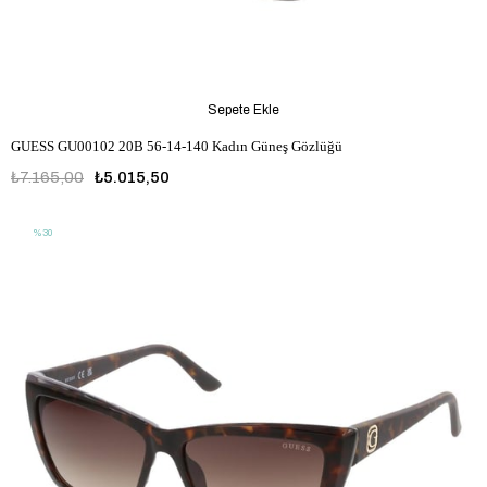
Sepete Ekle
GUESS GU00102 20B 56-14-140 Kadın Güneş Gözlüğü
₺7.165,00
₺5.015,50
%30