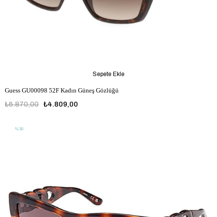
Sepete Ekle
Guess GU00098 52F Kadın Güneş Gözlüğü
₺6.870,00
₺4.809,00
%30