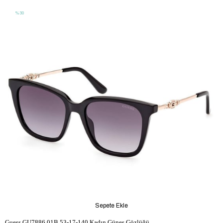
%30
Sepete Ekle
Guess GU7886 01B 53-17-140 Kadın Güneş Gözlüğü