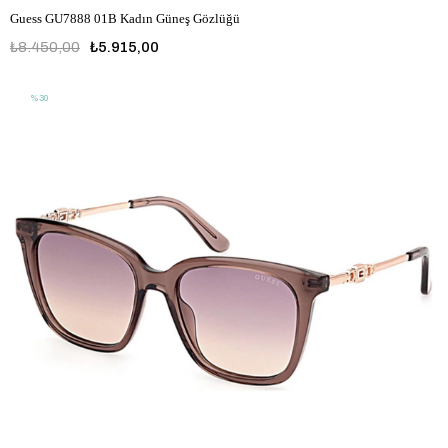
Guess GU7888 01B Kadın Güneş Gözlüğü
₺8.450,00
₺5.915,00
%30