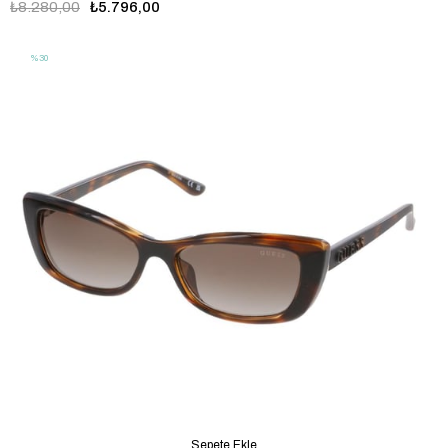
₺8.280,00
₺5.796,00
%30
Sepete Ekle