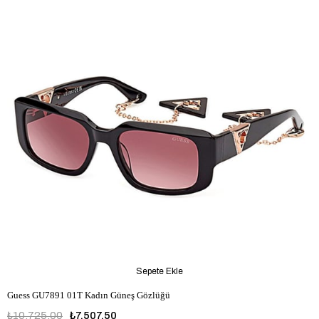
Sepete Ekle
Guess GU7891 01T Kadın Güneş Gözlüğü
₺10.725,00
₺7.507,50