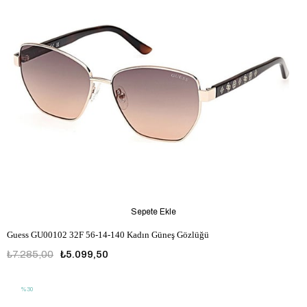
Sepete Ekle
Guess GU00102 32F 56-14-140 Kadın Güneş Gözlüğü
₺7.285,00
₺5.099,50
%30