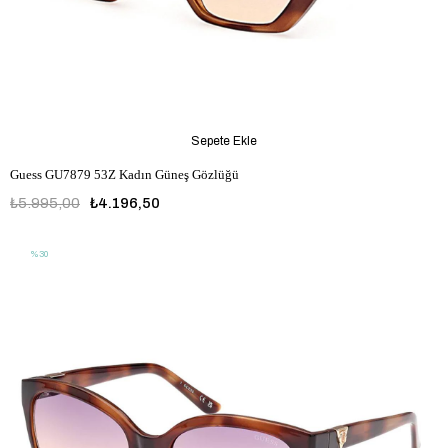
Sepete Ekle
Guess GU7879 53Z Kadın Güneş Gözlüğü
₺5.995,00
₺4.196,50
%30