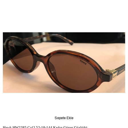
Sepete Ekle
Hawk HW2285 Col2 52-18-144 Kadın Güneş Gözlüğü