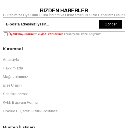
BİZDEN HABERLER
Bültenimize Üye Olun ! Tüm İndirim ve Fırsatlardan İlk Sizin Haberiniz Olsun !
Gönder
Üyelik koşullarını
ve
kişisel verilerimin
korunmasını kabul ediyorum.
Kurumsal
Anasayfa
Hakkımızda
Mağazalarımız
Bize Ulaşın
Sertifikalarımız
Kvkk Başvuru Formu
Cookie & Çerez Gizlilik Politikası
Müşteri İlişkileri