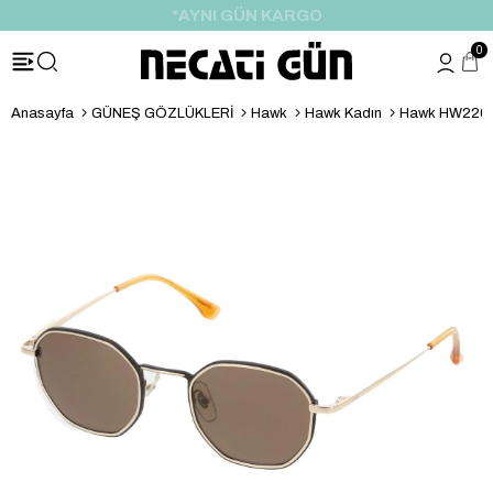
*AYNI GÜN KARGO
0
Anasayfa
GÜNEŞ GÖZLÜKLERİ
Hawk
Hawk Kadın
Hawk HW2201 