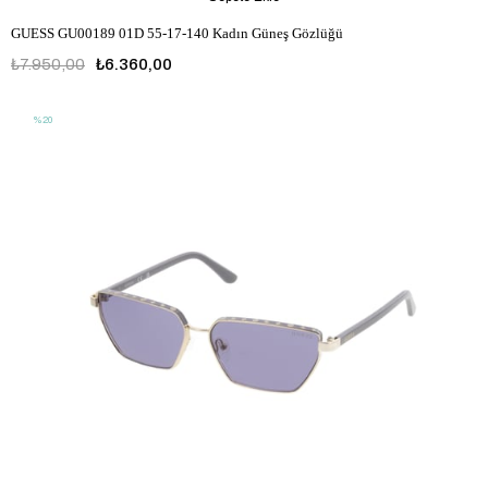
GUESS GU00189 01D 55-17-140 Kadın Güneş Gözlüğü
₺7.950,00
₺6.360,00
%20