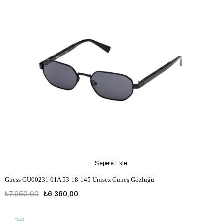
Sepete Ekle
Guess GU00231 01A 53-18-145 Unisex Güneş Gözlüğü
₺7.950,00
₺6.360,00
%20