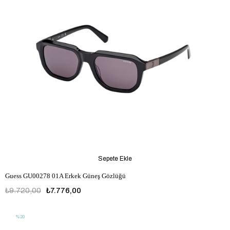
Sepete Ekle
Guess GU00278 01A Erkek Güneş Gözlüğü
₺9.720,00
₺7.776,00
%20