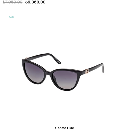
₺7.950,00
₺6.360,00
%20
Sepete Ekle