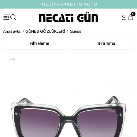
ÖZEL İNDİRİM FIRSATI
0
Anasayfa
GÜNEŞ GÖZLÜKLERİ
Guess
Filtreleme
Sıralama
%20