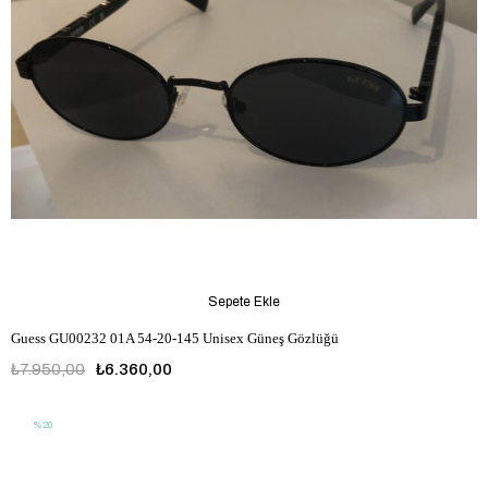
Sepete Ekle
Guess GU00232 01A 54-20-145 Unisex Güneş Gözlüğü
₺7.950,00
₺6.360,00
%20