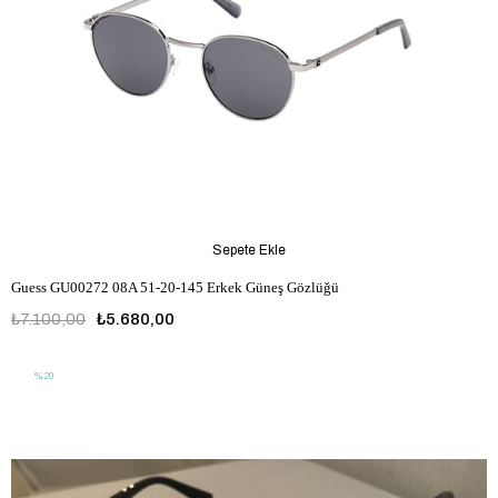
Sepete Ekle
Guess GU00272 08A 51-20-145 Erkek Güneş Gözlüğü
₺7.100,00
₺5.680,00
%20