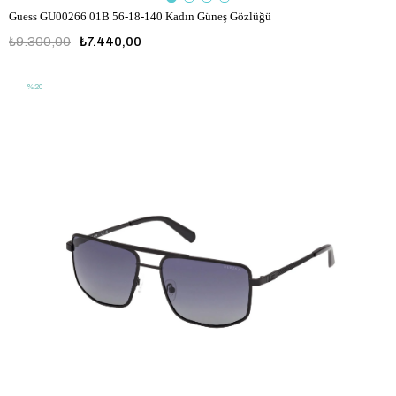
Guess GU00266 01B 56-18-140 Kadın Güneş Gözlüğü
₺9.300,00
₺7.440,00
%20