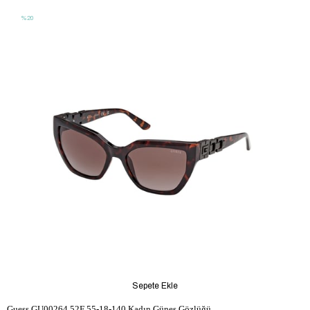
%20
Sepete Ekle
Guess GU00264 52F 55-18-140 Kadın Güneş Gözlüğü