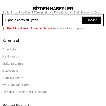
BİZDEN HABERLER
Bültenimize Üye Olun ! Tüm İndirim ve Fırsatlardan İlk Sizin Haberiniz Olsun !
Gönder
Üyelik koşullarını
ve
kişisel verilerimin
korunmasını kabul ediyorum.
Kurumsal
Anasayfa
Hakkımızda
Mağazalarımız
Bize Ulaşın
Sertifikalarımız
Kvkk Başvuru Formu
Cookie & Çerez Gizlilik Politikası
Müşteri İlişkileri