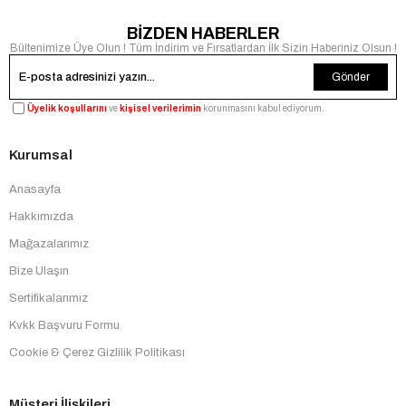
BİZDEN HABERLER
Bültenimize Üye Olun ! Tüm İndirim ve Fırsatlardan İlk Sizin Haberiniz Olsun !
Gönder
Üyelik koşullarını
ve
kişisel verilerimin
korunmasını kabul ediyorum.
Kurumsal
Anasayfa
Hakkımızda
Mağazalarımız
Bize Ulaşın
Sertifikalarımız
Kvkk Başvuru Formu
Cookie & Çerez Gizlilik Politikası
Müşteri İlişkileri