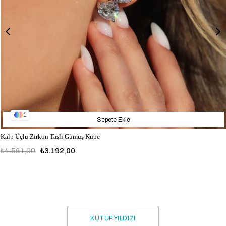
1
Sepete Ekle
Kalp Üçlü Zirkon Taşlı Gümüş Küpe
₺4.561,00
₺3.192,00
KUTUP YILDIZI