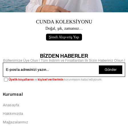
CUNDA KOLEKSİYONU
Doğal, şık, zamansız…
Şimdi Alışveriş Yap
BİZDEN HABERLER
Bültenimize Üye Olun ! Tüm İndirim ve Fırsatlardan İlk Sizin Haberiniz Olsun !
Gönder
Üyelik koşullarını
ve
kişisel verilerimin
korunmasını kabul ediyorum.
Kurumsal
Anasayfa
Hakkımızda
Mağazalarımız