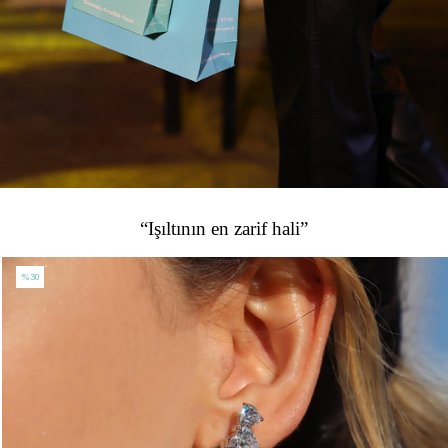
“Işıltının en zarif hali”
%30