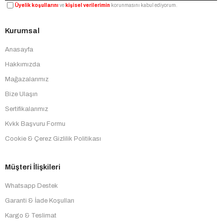
Üyelik koşullarını
ve
kişisel verilerimin
korunmasını kabul ediyorum.
Kurumsal
Anasayfa
Hakkımızda
Mağazalarımız
Bize Ulaşın
Sertifikalarımız
Kvkk Başvuru Formu
Cookie & Çerez Gizlilik Politikası
Müşteri İlişkileri
Whatsapp Destek
Garanti & İade Koşulları
Kargo & Teslimat