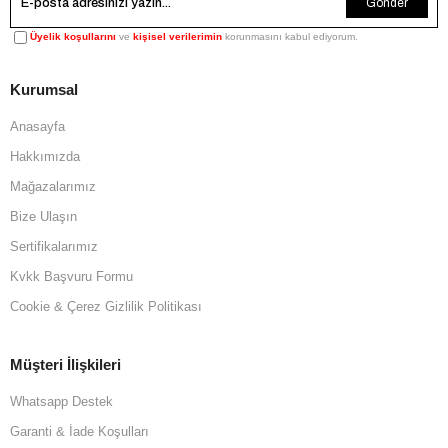
Gönder
Üyelik koşullarını
ve
kişisel verilerimin
korunmasını kabul ediyorum.
Kurumsal
Anasayfa
Hakkımızda
Mağazalarımız
Bize Ulaşın
Sertifikalarımız
Kvkk Başvuru Formu
Cookie & Çerez Gizlilik Politikası
Müşteri İlişkileri
Whatsapp Destek
Garanti & İade Koşulları