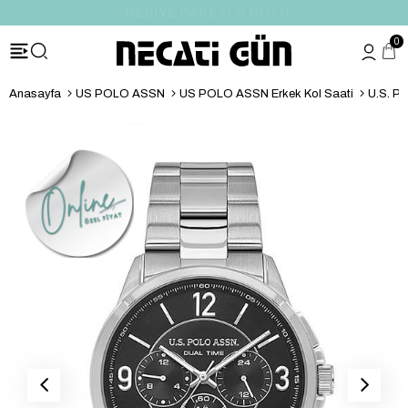
*HEDİYE PAKETİ & NOTU
0
Anasayfa
US POLO ASSN
US POLO ASSN Erkek Kol Saati
U.S. P