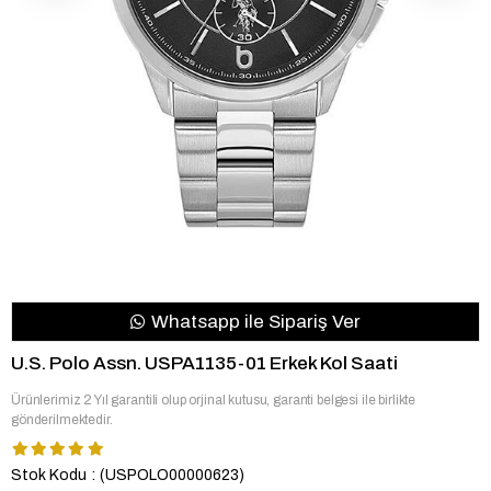
Whatsapp ile Sipariş Ver
U.S. Polo Assn. USPA1135-01 Erkek Kol Saati
Ürünlerimiz 2 Yıl garantili olup orjinal kutusu, garanti belgesi ile birlikte
gönderilmektedir.
Stok Kodu
(USPOLO00000623)