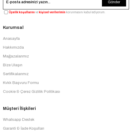
Gönder
Üyelik koşullarını
ve
kişisel verilerimin
korunmasını kabul ediyorum.
Kurumsal
Anasayfa
Hakkımızda
Mağazalarımız
Bize Ulaşın
Sertifikalarımız
Kvkk Başvuru Formu
Cookie & Çerez Gizlilik Politikası
Müşteri İlişkileri
Whatsapp Destek
Garanti & İade Koşulları