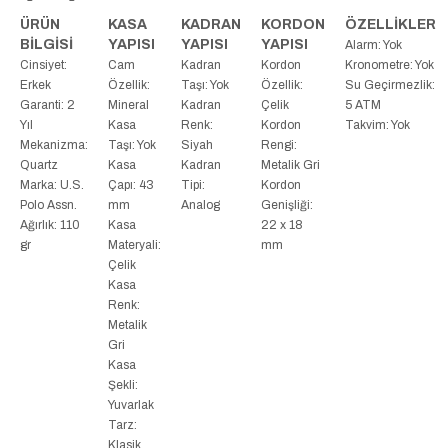
ÜRÜN
KASA
KADRAN
KORDON
ÖZELLİKLER
BİLGİSİ
YAPISI
YAPISI
YAPISI
Alarm: Yok
Cinsiyet:
Cam
Kadran
Kordon
Kronometre: Yok
Erkek
Özellik:
Taşı: Yok
Özellik:
Su Geçirmezlik:
Garanti: 2
Mineral
Kadran
Çelik
5 ATM
Yıl
Kasa
Renk:
Kordon
Takvim: Yok
Mekanizma:
Taşı: Yok
Siyah
Rengi:
Quartz
Kasa
Kadran
Metalik Gri
Marka: U.S.
Çapı: 43
Tipi:
Kordon
Polo Assn.
mm
Analog
Genişliği:
Ağırlık: 110
Kasa
22 x 18
gr
Materyali:
mm
Çelik
Kasa
Renk:
Metalik
Gri
Kasa
Şekli:
Yuvarlak
Tarz:
Klasik