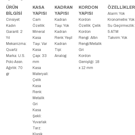
ÜRÜN
KASA
KADRAN
KORDON
ÖZELLİKLER
BİLGİSİ
YAPISI
YAPISI
YAPISI
Alarm: Yok
Cinsiyet:
Cam
Kadran
Kordon
Kronometre: Yok
Kadın
Özellik:
Taşı: Yok
Özellik: Çelik
Su Geçirmezlik:
Garanti: 2
Mineral
Kadran
Kordon
5 ATM
Yıl
Kasa
Renk: Yeşil
Rengi: Altın
Takvim: Yok
Mekanizma:
Taşı: Var
Kadran
Rengi/Metalik
Quartz
Kasa
Tipi:
Gri
Marka: U.S.
Çapı: 33
Analog
Kordon
Polo Assn.
mm
Genişliği: 18
Ağırlık: 70
Kasa
x 12 mm
gr
Materyali:
Çelik
Kasa
Renk:
Metalik
Gri
Kasa
Şekli:
Yuvarlak
Tarz:
Klasik