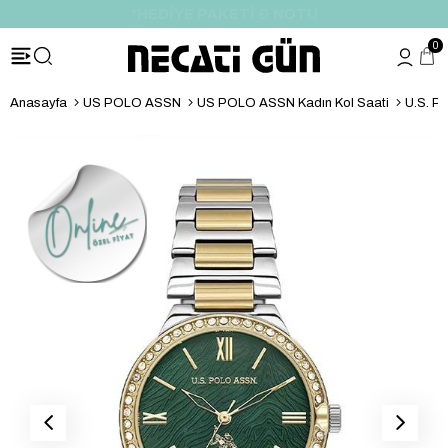
*HEDİYE PAKETİ & NOTU
0
Anasayfa
US POLO ASSN
US POLO ASSN Kadın Kol Saati
U.S. P