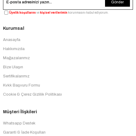
Gönder
Üyelik koşullarını
ve
kişisel verilerimin
korunmasını kabul ediyorum.
Kurumsal
Anasayfa
Hakkımızda
Mağazalarımız
Bize Ulaşın
Sertifikalarımız
Kvkk Başvuru Formu
Cookie & Çerez Gizlilik Politikası
Müşteri İlişkileri
Whatsapp Destek
Garanti & İade Koşulları