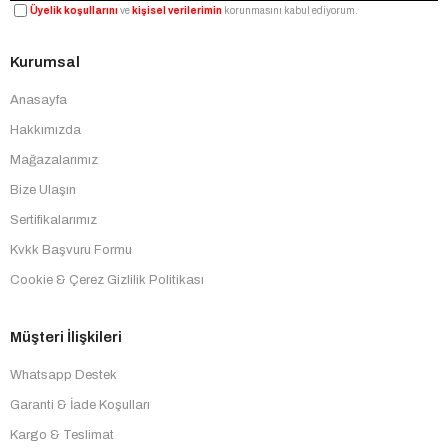
Üyelik koşullarını
ve
kişisel verilerimin
korunmasını kabul ediyorum.
Kurumsal
Anasayfa
Hakkımızda
Mağazalarımız
Bize Ulaşın
Sertifikalarımız
Kvkk Başvuru Formu
Cookie & Çerez Gizlilik Politikası
Müşteri İlişkileri
Whatsapp Destek
Garanti & İade Koşulları
Kargo & Teslimat