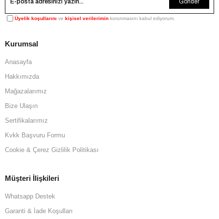
Gönder
Üyelik koşullarını
ve
kişisel verilerimin
korunmasını kabul ediyorum.
Kurumsal
Anasayfa
Hakkımızda
Mağazalarımız
Bize Ulaşın
Sertifikalarımız
Kvkk Başvuru Formu
Cookie & Çerez Gizlilik Politikası
Müşteri İlişkileri
Whatsapp Destek
Garanti & İade Koşulları