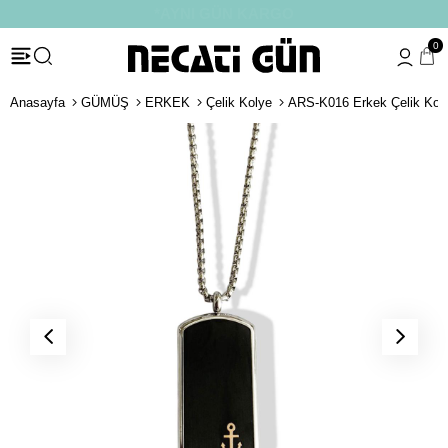
*HEDİYE PAKETİ & NOTU
0
Anasayfa
GÜMÜŞ
ERKEK
Çelik Kolye
ARS-K016 Erkek Çelik Kol