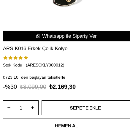
Whatsapp ile Sipariş Ver
ARS-K016 Erkek Çelik Kolye
Stok Kodu
(ARESCKLY000012)
₺723,10
`den başlayan taksitlerle
30
₺3.099,00
₺2.169,30