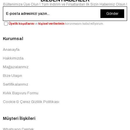
Bültenimize Üye Olun ! Tüm İndirim ve Fırsatlardan İlk Sizin Haberiniz Olsun !
Gönder
Üyelik koşullarını
ve
kişisel verilerimin
korunmasını kabul ediyorum.
Kurumsal
Anasayfa
Hakkımızda
Mağazalarımız
Bize Ulaşın
Sertifikalarımız
Kvkk Başvuru Formu
Cookie & Çerez Gizlilik Politikası
Müşteri İlişkileri
Whatsapp Destek