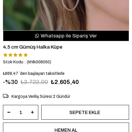
Whatsapp ile Sipariş Ver
4,5 cm Gümüş Halka Küpe
Stok Kodu
(khlk008050)
₺868,47
`den başlayan taksitlerle
30
₺3.722,00
₺2.605,40
Kargoya Veriliş Süresi
:
2 Gündür