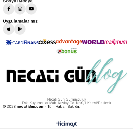
Sosyal Medya
Uygulamalarımız
Necati Gün Gümüşçülük
Eski Kuyumcular Mah. Kızılay Cd. No:9/1 Karesi/Balıkesir
© 2023
necatigun.com
- Tüm Hakları Saklıdır.