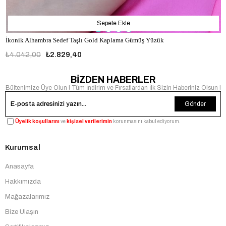
Sepete Ekle
İkonik Alhambra Sedef Taşlı Gold Kaplama Gümüş Yüzük
₺4.042,00
₺2.829,40
BİZDEN HABERLER
Bültenimize Üye Olun ! Tüm İndirim ve Fırsatlardan İlk Sizin Haberiniz Olsun !
Gönder
Üyelik koşullarını
ve
kişisel verilerimin
korunmasını kabul ediyorum.
Kurumsal
Anasayfa
Hakkımızda
Mağazalarımız
Bize Ulaşın