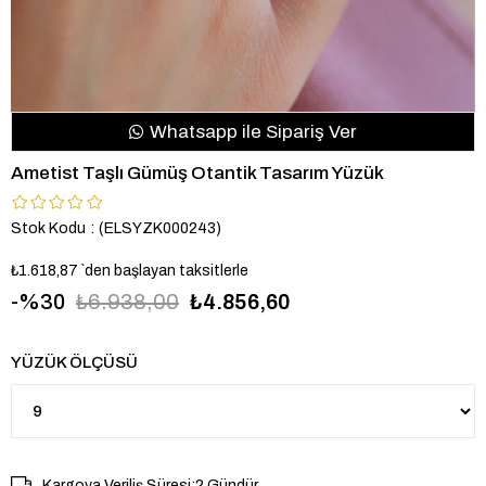
Whatsapp ile Sipariş Ver
Ametist Taşlı Gümüş Otantik Tasarım Yüzük
Stok Kodu
(ELSYZK000243)
₺1.618,87
`den başlayan taksitlerle
30
₺6.938,00
₺4.856,60
YÜZÜK ÖLÇÜSÜ
Kargoya Veriliş Süresi
:
2 Gündür