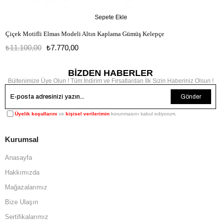
Sepete Ekle
Çiçek Motifli Elmas Modeli Altın Kaplama Gümüş Kelepçe
₺11.100,00
₺7.770,00
BİZDEN HABERLER
Bültenimize Üye Olun ! Tüm İndirim ve Fırsatlardan İlk Sizin Haberiniz Olsun !
Gönder
Üyelik koşullarını
ve
kişisel verilerimin
korunmasını kabul ediyorum.
Kurumsal
Anasayfa
Hakkımızda
Mağazalarımız
Bize Ulaşın
Sertifikalarımız