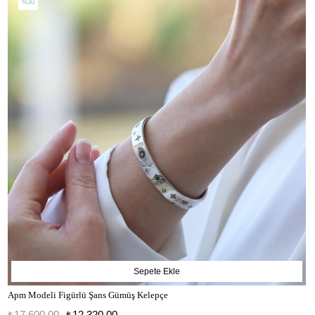
%30
Sepete Ekle
Apm Modeli Figürlü Şans Gümüş Kelepçe
₺17.600,00
₺12.320,00