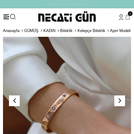
*HEDİYE PAKETİ & NOTU
0
Anasayfa
GÜMÜŞ
KADIN
Bileklik
Kelepçe Bileklik
Apm Modeli F