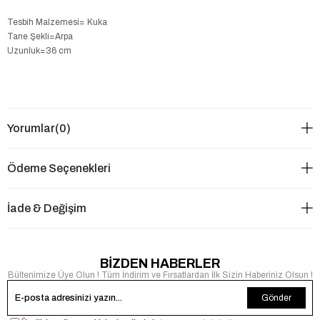
Tesbih Malzemesi= Kuka
Tane Şekli=Arpa
Uzunluk=36 cm
Yorumlar
(0)
Ödeme Seçenekleri
İade & Değişim
BİZDEN HABERLER
Bültenimize Üye Olun ! Tüm İndirim ve Fırsatlardan İlk Sizin Haberiniz Olsun !
Gönder