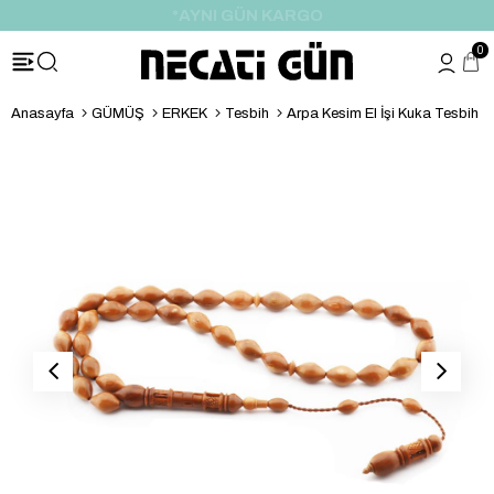
*HEDİYE PAKETİ & NOTU
0
Anasayfa
GÜMÜŞ
ERKEK
Tesbih
Arpa Kesim El İşi Kuka Tesbih