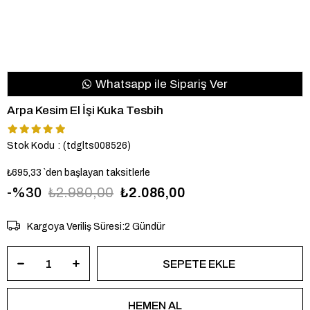
Whatsapp ile Sipariş Ver
Arpa Kesim El İşi Kuka Tesbih
Stok Kodu
(tdglts008526)
₺695,33
`den başlayan taksitlerle
30
₺2.980,00
₺2.086,00
Kargoya Veriliş Süresi
:
2 Gündür