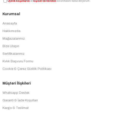
Üyelik koşullarını
ve
kişisel verilerimin
korunmasını kabul ediyorum.
Kurumsal
Anasayfa
Hakkımızda
Mağazalarımız
Bize Ulaşın
Sertifikalarımız
Kvkk Başvuru Formu
Cookie & Çerez Gizlilik Politikası
Müşteri İlişkileri
Whatsapp Destek
Garanti & İade Koşulları
Kargo & Teslimat