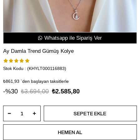
Whatsapp ile Sipariş Ver
Ay Damla Trend Gümüş Kolye
Stok Kodu
(KHYLT000116883)
₺861,93
`den başlayan taksitlerle
30
₺3.694,00
₺2.585,80