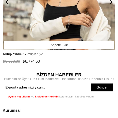
Sepete Ekle
Kutup Yıldızı Gümüş Kolye
₺9.678,00
₺6.774,60
BİZDEN HABERLER
Bültenimize Üye Olun ! Tüm İndirim ve Fırsatlardan İlk Sizin Haberiniz Olsun !
Gönder
Üyelik koşullarını
ve
kişisel verilerimin
korunmasını kabul ediyorum.
Kurumsal