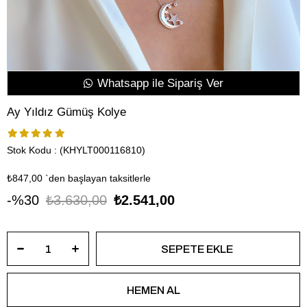
Whatsapp ile Sipariş Ver
Ay Yıldız Gümüş Kolye
Stok Kodu
(KHYLT000116810)
₺847,00
`den başlayan taksitlerle
30
₺3.630,00
₺2.541,00