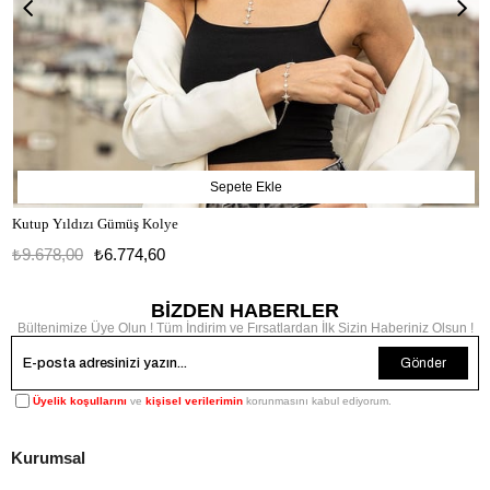
Sepete Ekle
Kutup Yıldızı Gümüş Kolye
₺9.678,00
₺6.774,60
BİZDEN HABERLER
Bültenimize Üye Olun ! Tüm İndirim ve Fırsatlardan İlk Sizin Haberiniz Olsun !
Gönder
Üyelik koşullarını
ve
kişisel verilerimin
korunmasını kabul ediyorum.
Kurumsal