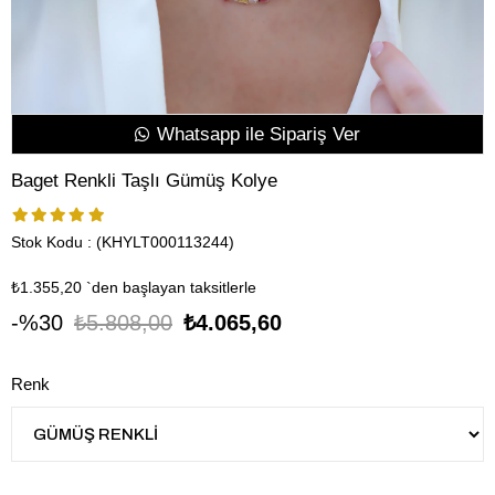
Whatsapp ile Sipariş Ver
Baget Renkli Taşlı Gümüş Kolye
Stok Kodu
(KHYLT000113244)
₺1.355,20
`den başlayan taksitlerle
30
₺5.808,00
₺4.065,60
Renk