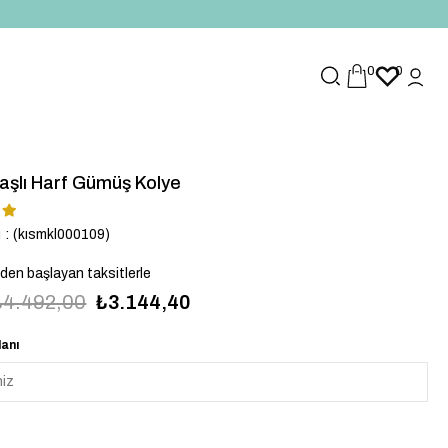
0
0
aşlı Harf Gümüş Kolye
u
(kısmkl000109)
`den başlayan taksitlerle
₺4.492,00
₺3.144,40
lanı