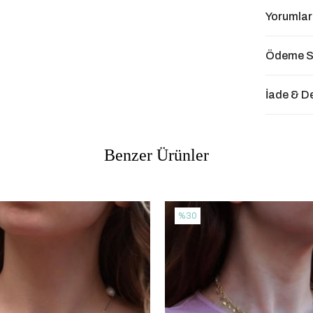
Yorumlar
Ödeme S
İade & D
Benzer Ürünler
%30