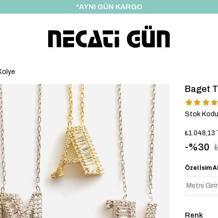
*HEDİYE PAKETİ & NOTU
Kolye
Baget T
Stok Kod
₺1.048,13
30
Özel İsim A
Renk