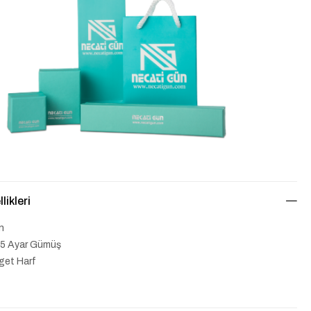
likleri
n
5 Ayar Gümüş
get Harf