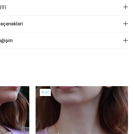
(0)
eçenekleri
eğişim
%30