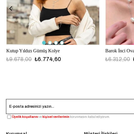
Barok İnci Ov
Kutup Yıldızı Gümüş Kolye
₺6.312,00
₺9.678,00
₺6.774,60
Üyelik koşullarını
ve
kişisel verilerimin
korunmasını kabul ediyorum.
Kurumsal
Müşteri İlişkileri