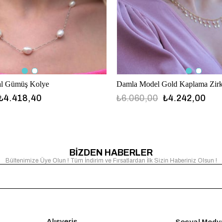
al Gümüş Kolye
₺4.418,40
₺6.060,00
₺4.242,00
BİZDEN HABERLER
Bültenimize Üye Olun ! Tüm İndirim ve Fırsatlardan İlk Sizin Haberiniz Olsun !
Alışveriş