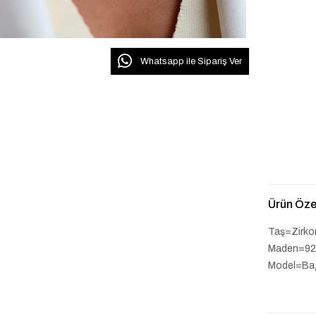
Whatsapp ile Sipariş Ver
Ürün Özel
Taş=Zirko
Maden=92
Model=Ba