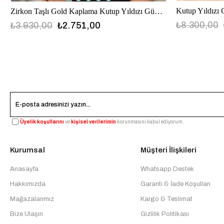
Kutup Yıldızı
Zirkon Taşlı Gold Kaplama Kutup Yıldızı Gümüş Küpe
₺8.300,00
₺3.930,00
₺2.751,00
Üyelik koşullarını
ve
kişisel verilerimin
korunmasını kabul ediyorum.
Kurumsal
Müşteri İlişkileri
Anasayfa
Whatsapp Destek
Hakkımızda
Garanti & İade Koşulları
Mağazalarımız
Kargo & Teslimat
Bize Ulaşın
Gizlilik Politikası