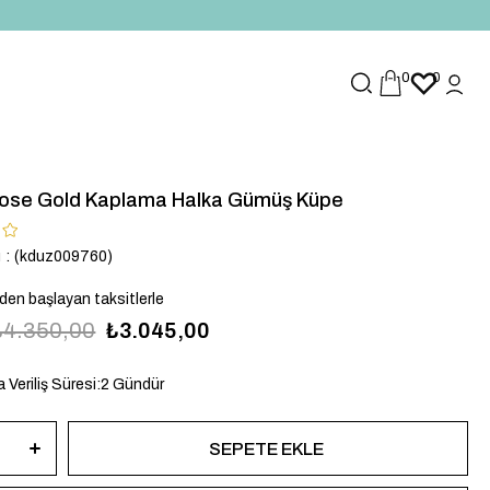
0
0
ose Gold Kaplama Halka Gümüş Küpe
u
(kduz009760)
`den başlayan taksitlerle
₺4.350,00
₺3.045,00
 Veriliş Süresi
:
2 Gündür