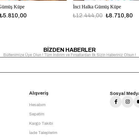
 Gümüş Küpe
İnci Halka Gümüş Küpe
₺5.810,00
₺12.444,00
₺8.710,80
BİZDEN HABERLER
Bültenimize Üye Olun ! Tüm İndirim ve Fırsatlardan İlk Sizin Haberiniz Olsun !
Alışveriş
Sosyal Medy
Hesabım
Sepetim
Kargo Takibi
İade Taleplerim