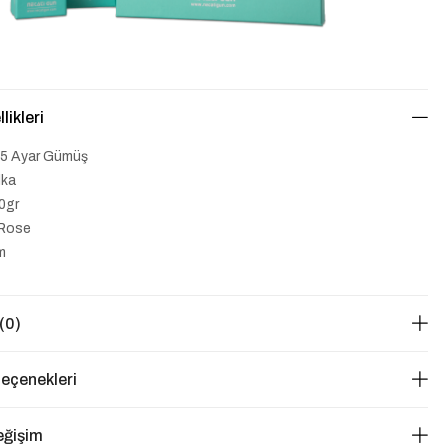
likleri
5 Ayar Gümüş
lka
50gr
=Rose
cm
(0)
eçenekleri
eğişim