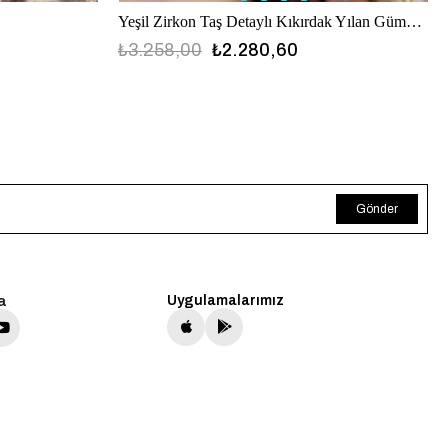
Yeşil Zirkon Taş Detaylı Kıkırdak Yılan Gümüş Küpe
₺3.258,00
₺2.280,60
Gönder
a
Uygulamalarımız