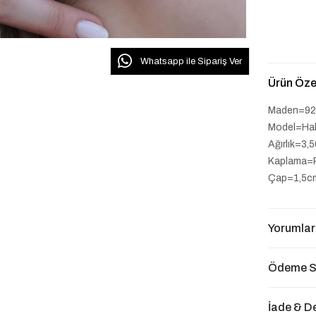
Whatsapp ile Sipariş Ver
Ürün Özel
Maden=92
Model=Ha
Ağırlık=3,
Kaplama
Çap=1,5
Yorumlar
Ödeme S
İade & D