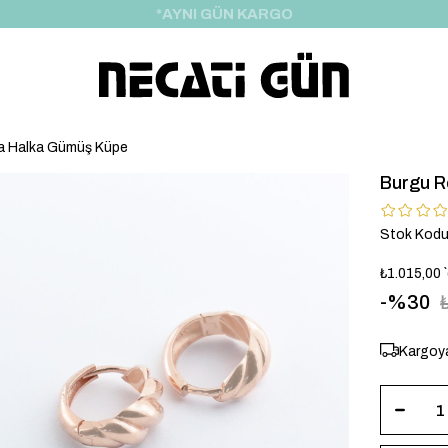
*HEDİYE PAKETİ & NOTU
a Halka Gümüş Küpe
Burgu R
Stok Kod
₺1.015,00
30
Kargoya