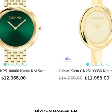
1
CK25100066 Kadın Kol Saati
Calvin Klein CK25100056 Kadın
₺12.355,00
₺14.960,00
₺11.968,00
CK25100056
BİZDEN HABERLER