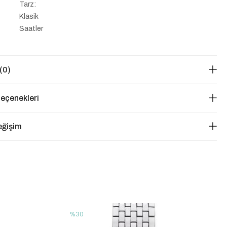
Tarz:
Klasik
Saatler
(0)
eçenekleri
eğişim
%30