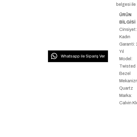
belgesi ile
ÜRÜN
BİLGİSİ
Cinsiyet
Kadın
Garanti: 
Yıl
Whatsapp ile Sipariş Ver
Model:
Twisted
Bezel
Mekaniz
Quartz
Marka:
Calvin Kl