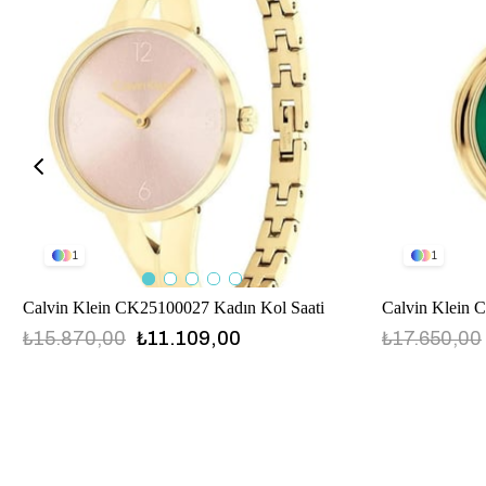
1
1
Calvin Klein CK25100027 Kadın Kol Saati
Calvin Klein 
₺15.870,00
₺11.109,00
₺17.650,00
CK25100027
CK25100066