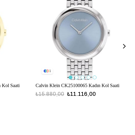
1
 Kol Saati
Calvin Klein CK25100065 Kadın Kol Saati
₺15.880,00
₺11.116,00
CK25100065