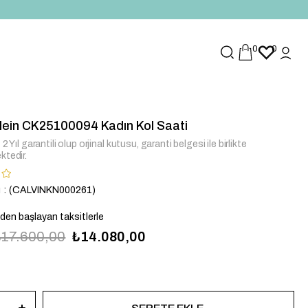
0
0
Klein CK25100094 Kadın Kol Saati
2 Yıl garantili olup orjinal kutusu, garanti belgesi ile birlikte
ktedir.
u
(CALVINKN000261)
`den başlayan taksitlerle
₺17.600,00
₺14.080,00
0094