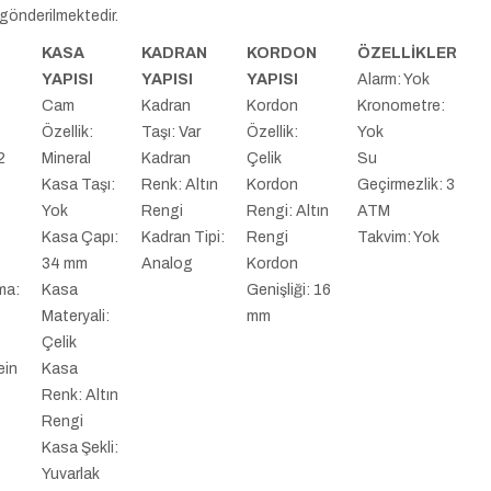
 gönderilmektedir.
KASA
KADRAN
KORDON
ÖZELLİKLER
YAPISI
YAPISI
YAPISI
Alarm: Yok
:
Cam
Kadran
Kordon
Kronometre:
Özellik:
Taşı: Var
Özellik:
Yok
2
Mineral
Kadran
Çelik
Su
Kasa Taşı:
Renk: Altın
Kordon
Geçirmezlik: 3
Yok
Rengi
Rengi: Altın
ATM
Kasa Çapı:
Kadran Tipi:
Rengi
Takvim: Yok
34 mm
Analog
Kordon
ma:
Kasa
Genişliği: 16
Materyali:
mm
Çelik
ein
Kasa
Renk: Altın
Rengi
Kasa Şekli:
Yuvarlak