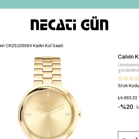
*HEDİYE PAKETİ & NOTU
lein CK25100094 Kadın Kol Saati
Calvin 
Ürünlerimiz 
gönderilme
Stok Kod
₺4.693,33
20
CK2510