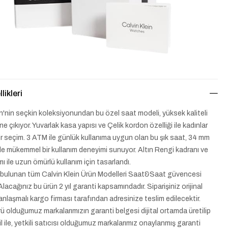
likleri
in'nin seçkin koleksiyonundan bu özel saat modeli, yüksek kaliteli
e öne çıkıyor. Yuvarlak kasa yapısı ve Çelik kordon özelliği ile kadınlar
 bir seçim. 3 ATM ile günlük kullanıma uygun olan bu şık saat, 34 mm
ile mükemmel bir kullanım deneyimi sunuyor. Altın Rengi kadranı ve
ı ile uzun ömürlü kullanım için tasarlandı.
bulunan tüm Calvin Klein Ürün Modelleri Saat&Saat güvencesi
 Alacağınız bu ürün 2 yıl garanti kapsamındadır. Siparişiniz orijinal
anlaşmalı kargo firması tarafından adresinize teslim edilecektir.
rü olduğumuz markalarımızın garanti belgesi dijital ortamda üretilip
l ile, yetkili satıcısı olduğumuz markalarımız onaylanmış garanti