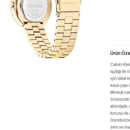
Ürün Özel
Calvin Kle
işçiliği il
için ideal
kasa çapı 
Mineral cam
Sitemizde 
altındadır.
kutusu ile 
Distribütö
sms ve mai