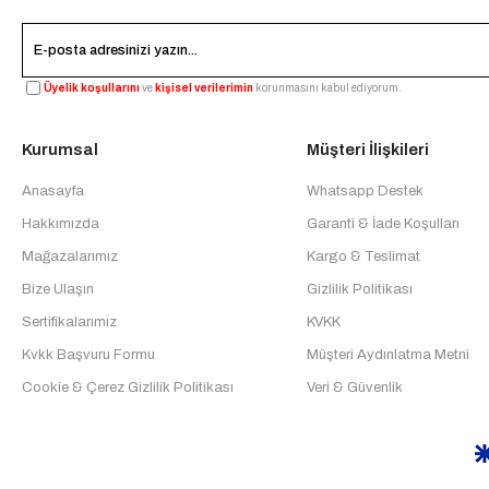
Üyelik koşullarını
ve
kişisel verilerimin
korunmasını kabul ediyorum.
Kurumsal
Müşteri İlişkileri
Anasayfa
Whatsapp Destek
Hakkımızda
Garanti & İade Koşulları
Mağazalarımız
Kargo & Teslimat
Bize Ulaşın
Gizlilik Politikası
Sertifikalarımız
KVKK
Kvkk Başvuru Formu
Müşteri Aydınlatma Metni
Cookie & Çerez Gizlilik Politikası
Veri & Güvenlik