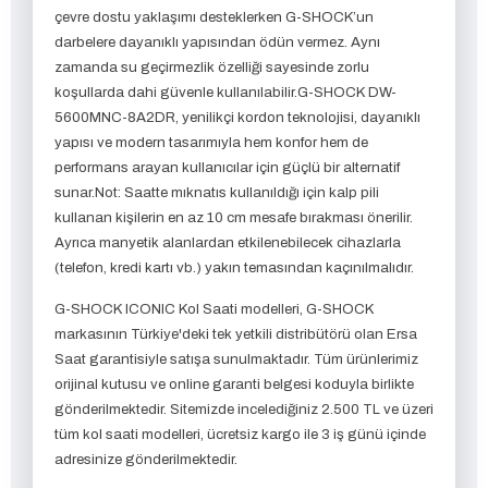
çevre dostu yaklaşımı desteklerken G-SHOCK’un
darbelere dayanıklı yapısından ödün vermez. Aynı
zamanda su geçirmezlik özelliği sayesinde zorlu
koşullarda dahi güvenle kullanılabilir.G-SHOCK DW-
5600MNC-8A2DR, yenilikçi kordon teknolojisi, dayanıklı
yapısı ve modern tasarımıyla hem konfor hem de
performans arayan kullanıcılar için güçlü bir alternatif
sunar.Not: Saatte mıknatıs kullanıldığı için kalp pili
kullanan kişilerin en az 10 cm mesafe bırakması önerilir.
Ayrıca manyetik alanlardan etkilenebilecek cihazlarla
(telefon, kredi kartı vb.) yakın temasından kaçınılmalıdır.
G-SHOCK ICONIC Kol Saati modelleri, G-SHOCK
markasının Türkiye'deki tek yetkili distribütörü olan Ersa
Saat garantisiyle satışa sunulmaktadır. Tüm ürünlerimiz
orijinal kutusu ve online garanti belgesi koduyla birlikte
gönderilmektedir. Sitemizde incelediğiniz 2.500 TL ve üzeri
tüm kol saati modelleri, ücretsiz kargo ile 3 iş günü içinde
adresinize gönderilmektedir.