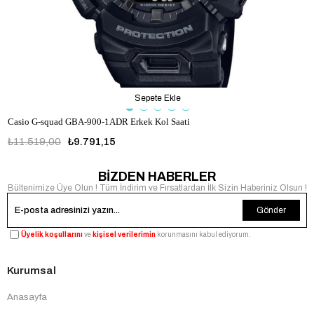
Sepete Ekle
Casio G-squad GBA-900-1ADR Erkek Kol Saati
₺11.519,00
₺9.791,15
BİZDEN HABERLER
Bültenimize Üye Olun ! Tüm İndirim ve Fırsatlardan İlk Sizin Haberiniz Olsun !
Gönder
Üyelik koşullarını
ve
kişisel verilerimin
korunmasını kabul ediyorum.
Kurumsal
Anasayfa