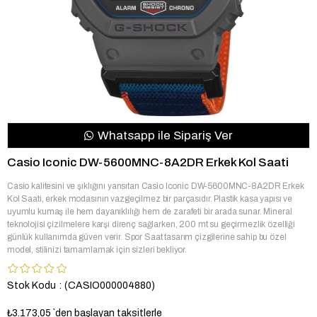
Whatsapp ile Sipariş Ver
Casio Iconic DW-5600MNC-8A2DR Erkek Kol Saati
Casio kalitesini ve şıklığını yansıtan Casio Iconic DW-5600MNC-8A2DR Erkek
Kol Saati, erkek modasının vazgeçilmez bir parçasıdır. Plastik kasa yapısı ve
uyumlu kumaş ile hem dayanıklılığı hem de zarafeti bir arada sunar. Mineral
teknolojisi çizilmelere karşı direnç sağlarken, 200 mt su geçirmezlik özelliği
günlük kullanımda güven verir. Spor Saat tasarım çizgilerine sahip bu özel
model, stilinizi tamamlamak için sizleri bekliyor.
Stok Kodu
(CASIO000004880)
₺3.173,05
`den başlayan taksitlerle