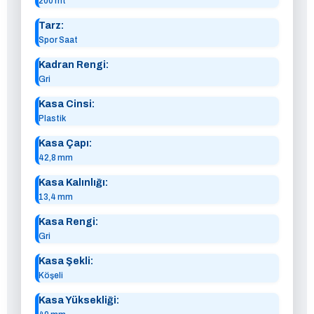
200 mt
Tarz:
Spor Saat
Kadran Rengi:
Gri
Kasa Cinsi:
Plastik
Kasa Çapı:
42,8 mm
Kasa Kalınlığı:
13,4 mm
Kasa Rengi:
Gri
Kasa Şekli:
Köşeli
Kasa Yüksekliği: