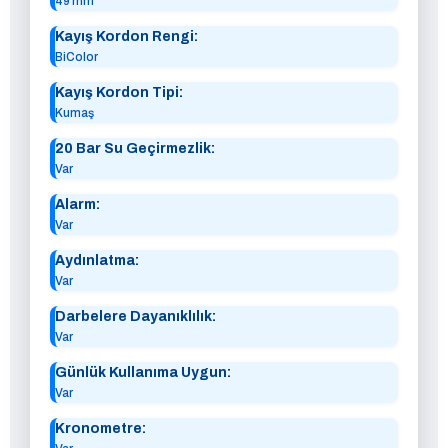
49 mm
Kayış Kordon Rengi:
BiColor
Kayış Kordon Tipi:
Kumaş
20 Bar Su Geçirmezlik:
Var
Alarm:
Var
Aydınlatma:
Var
Darbelere Dayanıklılık:
Var
Günlük Kullanıma Uygun:
Var
Kronometre: