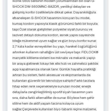
İkonik 5600 serisinin modern yorumlarından biri olan G-
SHOCK DW-5600MNC-8A2DR, yenilikçi detayları ve
gelişmiş konfor özellikleriyle dikkat çeker. Dayanıklılığıyla
efsaneleşen G-SHOCK tasarımını koruyan bu model,
kumaş kordon yapısıyla klasik görünümü farklı bir boyuta
taşır.Özel olarak geliştirilen polyester siyah,turuncu ve
lacivert detaylı dokuma kordon, esnek yapısı sayesinde
bileğe mükemmel uyum sağlar ve gün boyu konfor sunar.
2,7 kata kadar esneyebilen bu yapı, hareket özgürlüğünü
artırırken kullanım rahatlığını üst seviyeye taşır. FIDLOCK®
manyetik kilitleme sistemi ise mıknatıs ve mekanik yapıyı
bir araya getirerek tokayı tek elle hızlı ve zahmetsiz şekilde
açıp kapatmanıza olanak tanır. Günlük hayatta pratikliği
artıran bu sistem, farklı aksesuar ve ekipmanlarda da
kullanılan güvenilir bir teknolojiye sahiptir.Farklı tarzlara
hitap eden renk seçenekleriyle sunulan model; enerjik
detaylarla zenginleştirilmiş sportif siyah tasarımın yanı
sıra, daha farklı alternatifler de sunar. Böylece hem şehir
stiline hem de aktif yaşam tarzına kolayca uyum
sağlar.Çerçevede kullanılan biyo-tabanlı reçine malzeme,