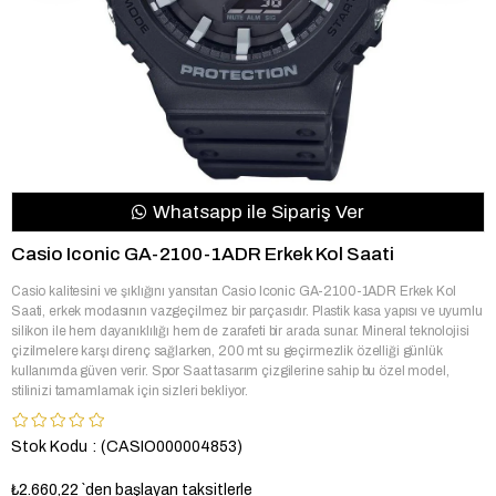
Whatsapp ile Sipariş Ver
Casio Iconic GA-2100-1ADR Erkek Kol Saati
Casio kalitesini ve şıklığını yansıtan Casio Iconic GA-2100-1ADR Erkek Kol
Saati, erkek modasının vazgeçilmez bir parçasıdır. Plastik kasa yapısı ve uyumlu
silikon ile hem dayanıklılığı hem de zarafeti bir arada sunar. Mineral teknolojisi
çizilmelere karşı direnç sağlarken, 200 mt su geçirmezlik özelliği günlük
kullanımda güven verir. Spor Saat tasarım çizgilerine sahip bu özel model,
stilinizi tamamlamak için sizleri bekliyor.
Stok Kodu
(CASIO000004853)
₺2.660,22
`den başlayan taksitlerle