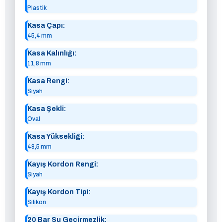
Plastik
Kasa Çapı:
45,4 mm
Kasa Kalınlığı:
11,8 mm
Kasa Rengi:
Siyah
Kasa Şekli:
Oval
Kasa Yüksekliği:
48,5 mm
Kayış Kordon Rengi:
Siyah
Kayış Kordon Tipi:
Silikon
20 Bar Su Geçirmezlik: