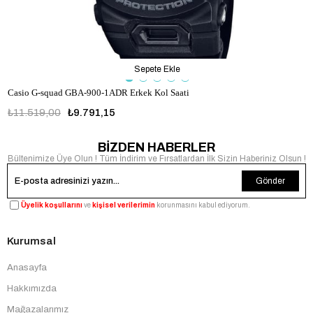
Sepete Ekle
Casio G-squad GBA-900-1ADR Erkek Kol Saati
₺11.519,00
₺9.791,15
BİZDEN HABERLER
Bültenimize Üye Olun ! Tüm İndirim ve Fırsatlardan İlk Sizin Haberiniz Olsun !
Gönder
Üyelik koşullarını
ve
kişisel verilerimin
korunmasını kabul ediyorum.
Kurumsal
Anasayfa
Hakkımızda
Mağazalarımız