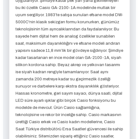
uygulanıyor. Şimdiye kadar pek yan yana getirilemeyen
bu iki özellik Casio GA-2100-1A modelinde mutlak bir
uyum sergiliyor. 1983’te satışa sunulan efsane model DW-
5000C'nin klasik sekizgen formu korunurken, günümüz
teknolojisinin tüm ayrıcalıklarından da faydalanılıyor. Bu
sayede hem dijital hem de analog özellikler sunabilen
saat, maksimum dayanıklılığını ve efsane modeli andıran
yapısını sadece 11,8 mm’lik bir gövdeye sığdırıyor. Şimdiye
kadar tasarlanan en ince model olan GA-2100-1A, siyah
silikon kordona sahip. Beyaz akrep ve yelkovan tasarımı
ise siyah kadran rengiyle tamamlanıyor. Saat aynı
zamanda 200 metreye kadar su geçirmezlik özelliği
sunuyor ve darbelere karşı ekstra dayanıklılık gösteriyor.
Hassas kronometre, geri sayım sayacı, dünya saati, dijital
LED süre ayarlı ışıklar gibi birçok Casio fonksiyonu bu
modelde de mevcut. Ürün Casio sağlamlığına,
teknolojisine ve rekor bir inceliğe sahip. Casio markasının
ürettiği Casio erkek ve Casio kadın modellerine, Casio
Saat Türkiye distribütörü Ersa Saatleri güvencesi ile sahip
olabilirsiniz. Sitemizden sipariş ettiğiniz Casio saatler,