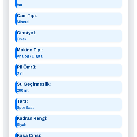
Var
Cam Tipi:
Mineral
Cinsiyet:
Erkek
Makine Tipi:
Analog / Digital
Pil Ömrü:
3 Yıl
Su Geçirmezlik:
200 mt
Tarz:
Spor Saat
Kadran Rengi:
Siyah
Kasa Cinsi: