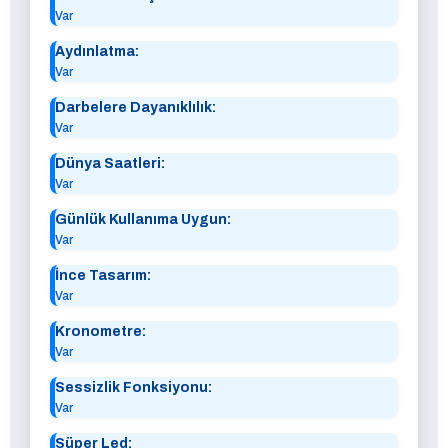
Var
Aydınlatma:
Var
Darbelere Dayanıklılık:
Var
Dünya Saatleri:
Var
Günlük Kullanıma Uygun:
Var
İnce Tasarım:
Var
Kronometre:
Var
Sessizlik Fonksiyonu:
Var
Süper Led: