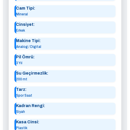
Cam Tipi:
Mineral
Cinsiyet:
Erkek
Makine Tipi:
Analog / Digital
Pil Ömrü:
3 Yıl
Su Geçirmezlik:
200 mt
Tarz:
Spor Saat
Kadran Rengi:
Siyah
Kasa Cinsi:
Plastik