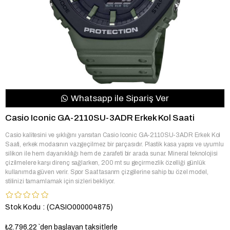
Whatsapp ile Sipariş Ver
Casio Iconic GA-2110SU-3ADR Erkek Kol Saati
Casio kalitesini ve şıklığını yansıtan Casio Iconic GA-2110SU-3ADR Erkek Kol
Saati, erkek modasının vazgeçilmez bir parçasıdır. Plastik kasa yapısı ve uyumlu
silikon ile hem dayanıklılığı hem de zarafeti bir arada sunar. Mineral teknolojisi
çizilmelere karşı direnç sağlarken, 200 mt su geçirmezlik özelliği günlük
kullanımda güven verir. Spor Saat tasarım çizgilerine sahip bu özel model,
stilinizi tamamlamak için sizleri bekliyor.
Stok Kodu
(CASIO000004875)
₺2.796,22
`den başlayan taksitlerle