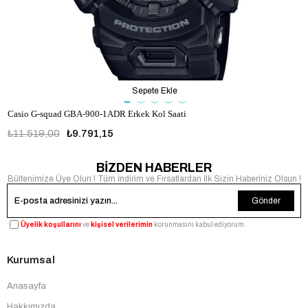
Sepete Ekle
Casio G-squad GBA-900-1ADR Erkek Kol Saati
₺11.519,00
₺9.791,15
BİZDEN HABERLER
Bültenimize Üye Olun ! Tüm İndirim ve Fırsatlardan İlk Sizin Haberiniz Olsun !
Gönder
Üyelik koşullarını
ve
kişisel verilerimin
korunmasını kabul ediyorum.
Kurumsal
Anasayfa
Hakkımızda