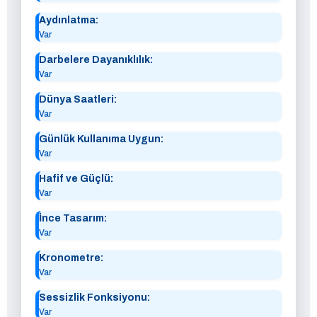
Aydınlatma:
Var
Darbelere Dayanıklılık:
Var
Dünya Saatleri:
Var
Günlük Kullanıma Uygun:
Var
Hafif ve Güçlü:
Var
İnce Tasarım:
Var
Kronometre:
Var
Sessizlik Fonksiyonu:
Var