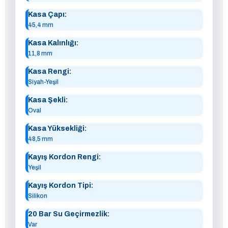
Kasa Çapı:
45,4 mm
Kasa Kalınlığı:
11,8 mm
Kasa Rengi:
Siyah-Yeşil
Kasa Şekli:
Oval
Kasa Yüksekliği:
48,5 mm
Kayış Kordon Rengi:
Yeşil
Kayış Kordon Tipi:
Silikon
20 Bar Su Geçirmezlik:
Var