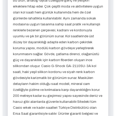
bu ürün, analog-dijital özelliğiyle genç ve yetişkin
erkeklere hitap eder. Çok çeşitli moda ve aktivitelere uygun
olan kol saati hem günlük kullanımda hem de özel
günlerde rahatlıkla kullanılabilir. Aynı zamanda sokak
modasına uygun tasarıma sahip saat pratik ve kullanışlı
renklerle bezenen çerçevesi, kadranı ve kordonuyla
uyumlu ve şık bir görünüm sunar. Kol saatlerinde üst
düzey bir dayanıklılığı adapte eden karbon çekirdek
koruma yapısı, modülü karbon gövdeye yerleştirerek
korunmasını sağlar. Gövde, çatlama direnci, olağanüstü
güç ve dayanıklılık için karbon fiberden oluşan ince
silikondan oluşur. Casio G-Shock GA-2110SU-3A kol
saati, haki yeşil silikon kordonu ve siyah renk karbon
gövdesiyle karizmatik bir görünüm sunar. Maskülen
detayların hakim olduğu saat modeli, mineral cam
özelliğiyle çizilme ve kırılmalara karşı dayanıklılığını korur.
200 metreye kadar su geçirmez yapısı sayesinde deniz ve
havuz gibi alanlarda güvenle kullanabilir.Sitedeki tüm
Casio erkek ve kadın saatleri Türkiye Distribütörü olan
Ersa Saat garantisiyle satılır. Ürünler garanti belgesi ve