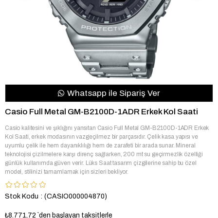
Whatsapp ile Sipariş Ver
Casio Full Metal GM-B2100D-1ADR Erkek Kol Saati
Casio kalitesini ve şıklığını yansıtan Casio Full Metal GM-B2100D-1ADR Erkek
Kol Saati, erkek modasının vazgeçilmez bir parçasıdır. Çelik kasa yapısı ve
uyumlu çelik ile hem dayanıklılığı hem de zarafeti bir arada sunar. Mineral
teknolojisi çizilmelere karşı direnç sağlarken, 200 mt su geçirmezlik özelliği
günlük kullanımda güven verir. Lüks Saat tasarım çizgilerine sahip bu özel
model, stilinizi tamamlamak için sizleri bekliyor.
Stok Kodu
(CASIO000004870)
₺8.771,72
`den başlayan taksitlerle