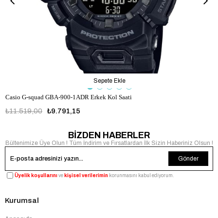
Sepete Ekle
Casio G-squad GBA-900-1ADR Erkek Kol Saati
₺11.519,00
₺9.791,15
BİZDEN HABERLER
Bültenimize Üye Olun ! Tüm İndirim ve Fırsatlardan İlk Sizin Haberiniz Olsun !
Gönder
Üyelik koşullarını
ve
kişisel verilerimin
korunmasını kabul ediyorum.
Kurumsal