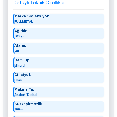
Detaylı Teknik Özellikler
Marka / Koleksiyon:
FULL METAL
Ağırlık:
165 gr
Alarm:
Var
Cam Tipi:
Mineral
Cinsiyet:
Erkek
Makine Tipi:
Analog / Digital
Su Geçirmezlik:
200 mt