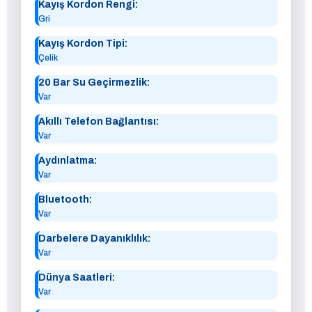
Kayış Kordon Rengi:
Gri
Kayış Kordon Tipi:
Çelik
20 Bar Su Geçirmezlik:
Var
Akıllı Telefon Bağlantısı:
Var
Aydınlatma:
Var
Bluetooth:
Var
Darbelere Dayanıklılık:
Var
Dünya Saatleri:
Var