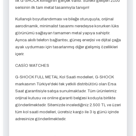
İlk G-SHOCK kimliğinin gerçek varisi. Sürekli gelişen 2100
serisinin ilk tam metal tasarımıyla tanışın!
Kullanışlı boyutlandırması ve bileğe oturuşuyla, orijinal
aerodinamik, minimalist tasarımı neredeyse korurken lüks
görünümü sağlayan tamamen metal yapıya sahiptir.
Ayrıca akıllı telefon bağlantısı, güneş enerjisi ve dijital çağa
ayak uydurması için tasarlanmış diğer gelişmiş özellikleri
içerir.
CASİO WATCHES
G-SHOCK FULL METAL Kol Saati modelleri, G-SHOCK
markasının Türkiye'deki tek yetkili distribütörü olan Ersa
Saat garantisiyle satışa sunulmaktadır. Tüm ürünlerimiz
orijinal kutusu ve online garanti belgesi koduyla birlikte
gönderilmektedir. Sitemizde incelediğiniz 2.500 TL ve üzeri
tüm kol saati modelleri, ücretsiz kargo ile 3 iş günü içinde
adresinize gönderilmektedir.