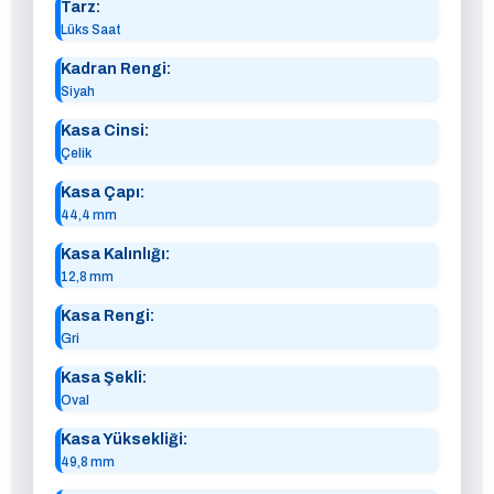
Tarz:
Lüks Saat
Kadran Rengi:
Siyah
Kasa Cinsi:
Çelik
Kasa Çapı:
44,4 mm
Kasa Kalınlığı:
12,8 mm
Kasa Rengi:
Gri
Kasa Şekli:
Oval
Kasa Yüksekliği:
49,8 mm