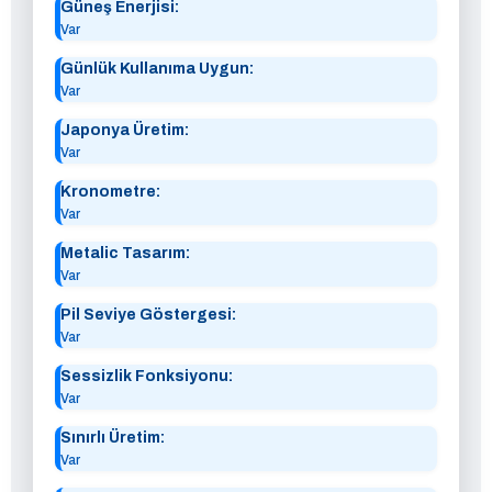
Güneş Enerjisi:
Var
Günlük Kullanıma Uygun:
Var
Japonya Üretim:
Var
Kronometre:
Var
Metalic Tasarım:
Var
Pil Seviye Göstergesi:
Var
Sessizlik Fonksiyonu:
Var
Sınırlı Üretim:
Var