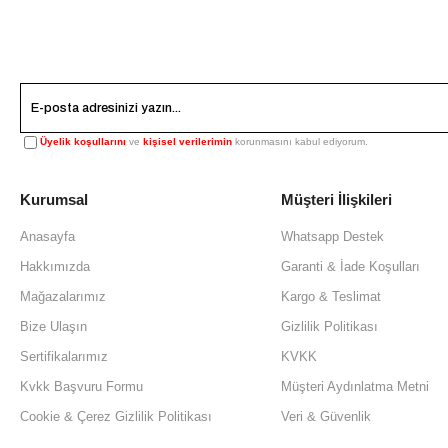
Üyelik koşullarını
ve
kişisel verilerimin
korunmasını kabul ediyorum.
Kurumsal
Müşteri İlişkileri
Anasayfa
Whatsapp Destek
Hakkımızda
Garanti & İade Koşulları
Mağazalarımız
Kargo & Teslimat
Bize Ulaşın
Gizlilik Politikası
Sertifikalarımız
KVKK
Kvkk Başvuru Formu
Müşteri Aydınlatma Metni
Cookie & Çerez Gizlilik Politikası
Veri & Güvenlik