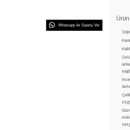
Ürün 
Whatsapp ile Sipariş Ver
Oriji
Kar
Kali
Üstü
anla
sağl
İnce
deta
Çeli
özgü
Günd
müke
vazg