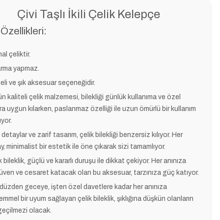
Çivi Taşlı İkili Çelik Kelepçe
Özellikleri:
nal çeliktir.
arma yapmaz.
teli ve şık aksesuar seçeneğidir.
n kaliteli çelik malzemesi, bilekliği günlük kullanıma ve özel
ra uygun kılarken, paslanmaz özelliği ile uzun ömürlü bir kullanım
ıyor.
 detaylar ve zarif tasarım, çelik bilekliği benzersiz kılıyor. Her
y, minimalist bir estetik ile öne çıkarak sizi tamamlıyor.
k bileklik, güçlü ve kararlı duruşu ile dikkat çekiyor. Her anınıza
ven ve cesaret katacak olan bu aksesuar, tarzınıza güç katıyor.
üzden geceye, işten özel davetlere kadar her anınıza
mmel bir uyum sağlayan çelik bileklik, şıklığına düşkün olanların
eçilmezi olacak.