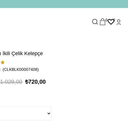
0
0
ı İkili Çelik Kelepçe
(CLKBLK00007408)
1.029,00
₺720,00