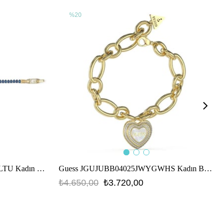
%20
Guess JGUJUBB05141JWYGBLTU Kadın Bileklik
Guess JGUJUBB04025JWYGWHS Kadın Bileklik
₺4.650,00
₺3.720,00
JGUJUBB04025JWYGWHS