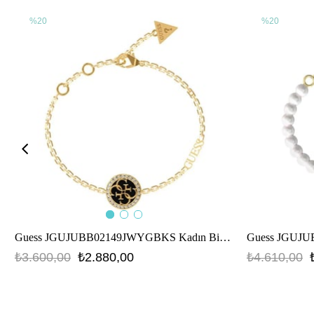
%20
%20
Guess JGUJUBB02149JWYGBKS Kadın Bileklik
Guess JGUJUB
₺3.600,00
₺2.880,00
₺4.610,00
JGUJUBB02149JWYGBKS
JGUJUBB0512