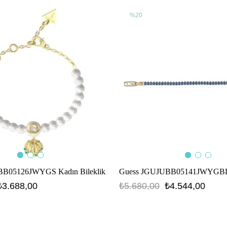
%20
B05126JWYGS Kadın Bileklik
₺3.688,00
₺5.680,00
₺4.544,00
6JWYGS
JGUJUBB05141JWYGBLTU