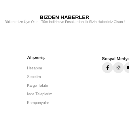
BİZDEN HABERLER
Bültenimize Üye Olun ! Tüm İndirim ve Fırsatlardan İlk Sizin Haberiniz Olsun !
Alışveriş
Sosyal Medy
Hesabım
Sepetim
Kargo Takibi
İade Taleplerim
Kampanyalar