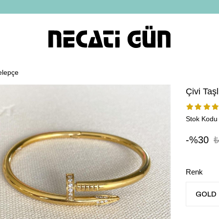
*HEDİYE PAKETİ & NOTU
Kelepçe
Çivi Taşl
Stok Kodu
30
₺
Renk