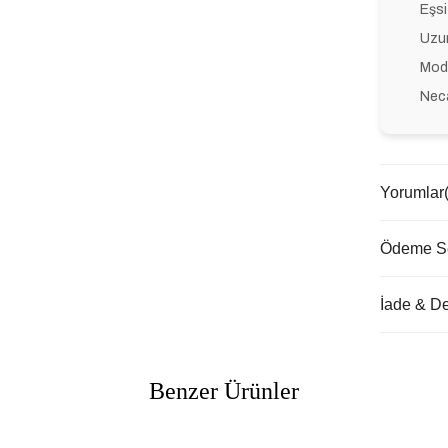
Eşsi
Uzun
Mode
Neca
Yorumlar
Ödeme Se
İade & D
Benzer Ürünler