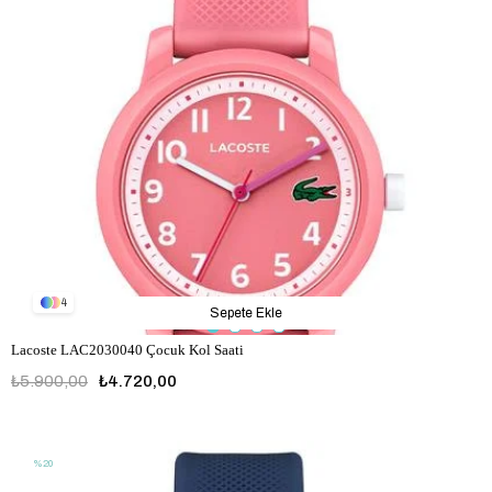
4
Sepete Ekle
Lacoste LAC2030040 Çocuk Kol Saati
₺5.900,00
₺4.720,00
LAC2030040
%20