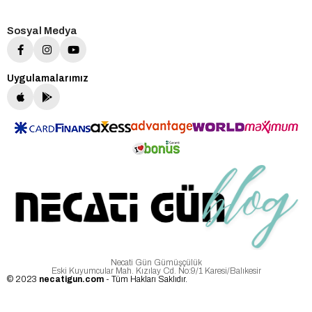
Sosyal Medya
Uygulamalarımız
Necati Gün Gümüşçülük
Eski Kuyumcular Mah. Kızılay Cd. No:9/1 Karesi/Balıkesir
© 2023
necatigun.com
- Tüm Hakları Saklıdır.