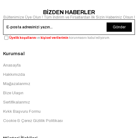
BİZDEN HABERLER
Bültenimize Üye Olun ! Tüm İndirim ve Fırsatlardan İlk Sizin Haberiniz Olsun !
Gönder
Üyelik koşullarını
ve
kişisel verilerimin
korunmasını kabul ediyorum.
Kurumsal
Anasayfa
Hakkımızda
Mağazalarımız
Bize Ulaşın
Sertifikalarımız
Kvkk Başvuru Formu
Cookie & Çerez Gizlilik Politikası