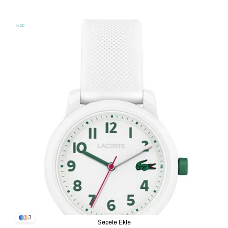
LAC2030043
%20
3
Sepete Ekle