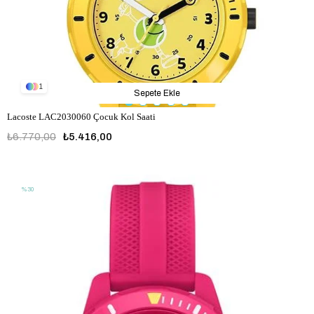
1
Sepete Ekle
Lacoste LAC2030060 Çocuk Kol Saati
₺6.770,00
₺5.416,00
LAC2030060
%30