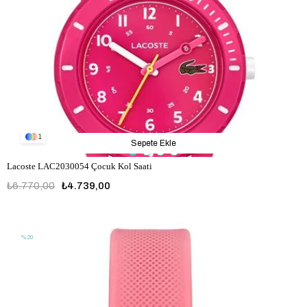
1
Sepete Ekle
Lacoste LAC2030054 Çocuk Kol Saati
₺6.770,00
₺4.739,00
LAC2030054
%20