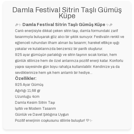
Damla Festival Sitrin Taşlı Gümüş
Küpe
Damla Festival Sitrin Taşlı Gümüş Küpe
🎉✨
✨🎉
Canlı enerjisiyle dikkat çeken sitrin taşı, damla formundaki zarif
tasarımıyla buluşarak göz alıcı bir şıklık sunuyor. Festivalin renkli ve
eğlenceli ruhundan ilham alınan bu tasarım; hareket ettikçe ışığı
yakalar ve kulaklarınızda benzersiz bir parıltı oluşturur.
925 ayar gümüşün parlaklığı ve sitrin taşının sıcak tonları, hem
günlük stilinize hem de özel anlarınıza pozitif enerji katar. Konforlu
yapısı sayesinde gün boyu rahatça kullanılabilir. Kendinize ya da
sevdiklerinize hem şık hem anlamlı bir hediye…
Özellikler:
925 Ayar Gümüş
Ağırlığı 11,68 gr
Uzunluğu 4cm
Damla Kesim Sitrin Taşı
Işıltılı ve Modern Tasarım
Günlük ve Davet Şıklığına Uygun
Pozitif enerjinin coşkusunu stilinle buluştur! 💛✨