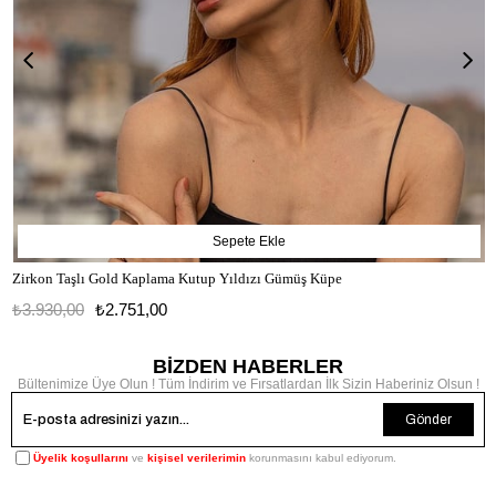
Sepete Ekle
Zirkon Taşlı Gold Kaplama Kutup Yıldızı Gümüş Küpe
₺3.930,00
₺2.751,00
BİZDEN HABERLER
Bültenimize Üye Olun ! Tüm İndirim ve Fırsatlardan İlk Sizin Haberiniz Olsun !
Gönder
Üyelik koşullarını
ve
kişisel verilerimin
korunmasını kabul ediyorum.