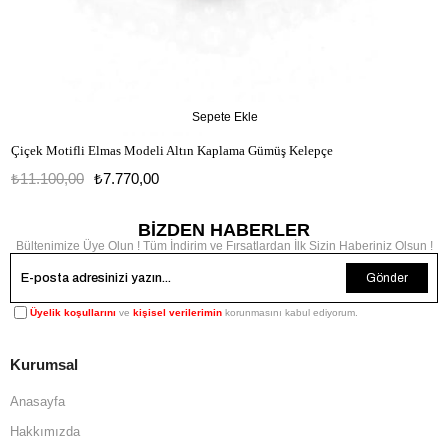
Sepete Ekle
Çiçek Motifli Elmas Modeli Altın Kaplama Gümüş Kelepçe
₺11.100,00
₺7.770,00
BİZDEN HABERLER
Bültenimize Üye Olun ! Tüm İndirim ve Fırsatlardan İlk Sizin Haberiniz Olsun !
Gönder
Üyelik koşullarını
ve
kişisel verilerimin
korunmasını kabul ediyorum.
Kurumsal
Anasayfa
Hakkımızda