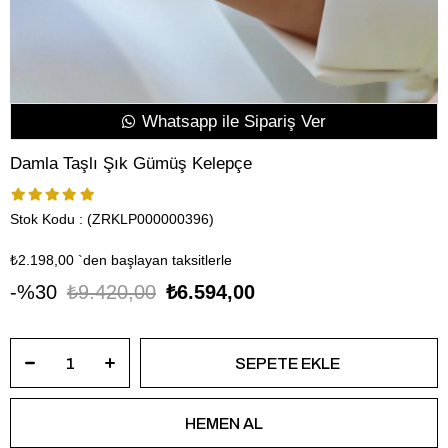
Whatsapp ile Sipariş Ver
Damla Taşlı Şık Gümüş Kelepçe
Stok Kodu
(ZRKLP000000396)
₺2.198,00
`den başlayan taksitlerle
30
₺9.420,00
₺6.594,00