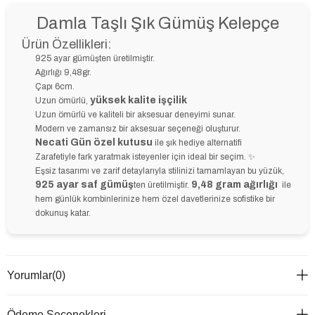
Damla Taşlı Şık Gümüş Kelepçe
Ürün Özellikleri:
925 ayar gümüşten üretilmiştir.
Ağırlığı 9,48gr.
Çapı 6cm.
yüksek kalite işçilik
Uzun ömürlü,
Uzun ömürlü ve kaliteli bir aksesuar deneyimi sunar.
Modern ve zamansız bir aksesuar seçeneği oluşturur.
Necati Gün özel kutusu
ile şık hediye alternatifi
Zarafetiyle fark yaratmak isteyenler için ideal bir seçim. ✨
Eşsiz tasarımı ve zarif detaylarıyla stilinizi tamamlayan bu yüzük,
925 ayar saf gümüş
9,48 gram ağırlığı
ten üretilmiştir.
ile
hem günlük kombinlerinize hem özel davetlerinize sofistike bir
dokunuş katar.
Yorumlar
(0)
Ödeme Seçenekleri