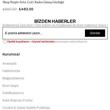
Deep Purple Felıx Col1 Kadın Güneş Gözlüğü
₺690,00
₺483,00
BİZDEN HABERLER
Bültenimize Üye Olun ! Tüm İndirim ve Fırsatlardan İlk Sizin Haberiniz Olsun !
Gönder
Üyelik koşullarını
ve
kişisel verilerimin
korunmasını kabul ediyorum.
Kurumsal
Anasayfa
Hakkımızda
Mağazalarımız
Bize Ulaşın
Sertifikalarımız
Kvkk Başvuru Formu
Cookie & Çerez Gizlilik Politikası