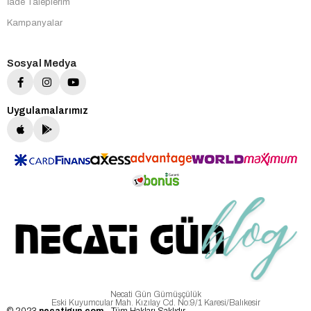
İade Taleplerim
Kampanyalar
Sosyal Medya
Uygulamalarımız
Necati Gün Gümüşçülük
Eski Kuyumcular Mah. Kızılay Cd. No:9/1 Karesi/Balıkesir
© 2023
necatigun.com
- Tüm Hakları Saklıdır.