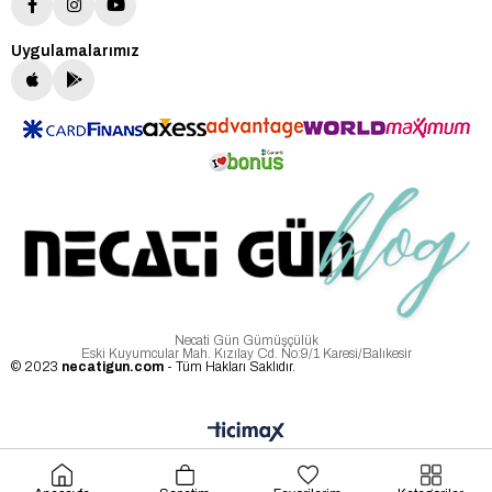
Uygulamalarımız
Necati Gün Gümüşçülük
Eski Kuyumcular Mah. Kızılay Cd. No:9/1 Karesi/Balıkesir
© 2023
necatigun.com
- Tüm Hakları Saklıdır.