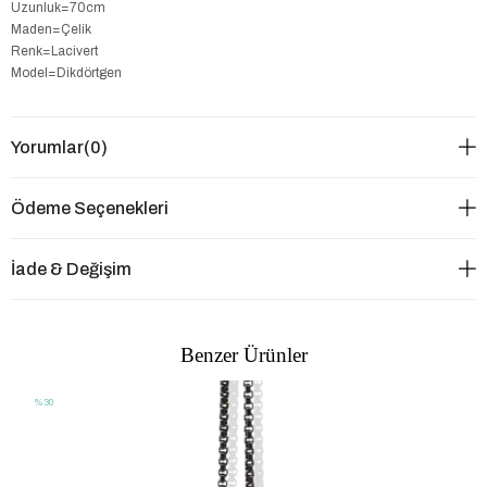
Uzunluk=70cm
Maden=Çelik
Renk=Lacivert
Model=Dikdörtgen
Yorumlar
(0)
Ödeme Seçenekleri
İade & Değişim
Benzer Ürünler
%30