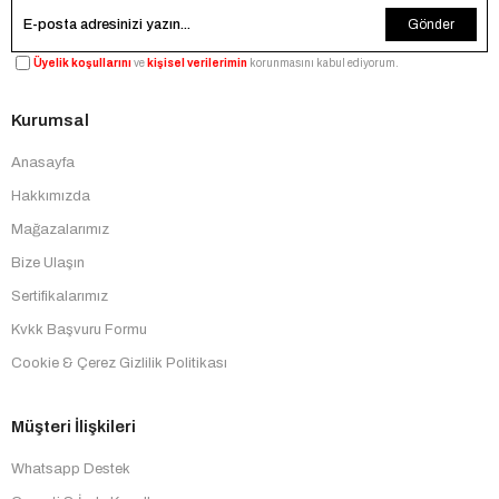
Gönder
Üyelik koşullarını
ve
kişisel verilerimin
korunmasını kabul ediyorum.
Kurumsal
Anasayfa
Hakkımızda
Mağazalarımız
Bize Ulaşın
Sertifikalarımız
Kvkk Başvuru Formu
Cookie & Çerez Gizlilik Politikası
Müşteri İlişkileri
Whatsapp Destek