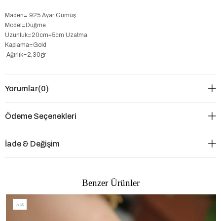
Maden= 925 Ayar Gümüş
Model=Düğme
Uzunluk=20cm+5cm Uzatma
Kaplama=Gold
Ağırlık=2,30gr
Yorumlar
(0)
Ödeme Seçenekleri
İade & Değişim
Benzer Ürünler
%30