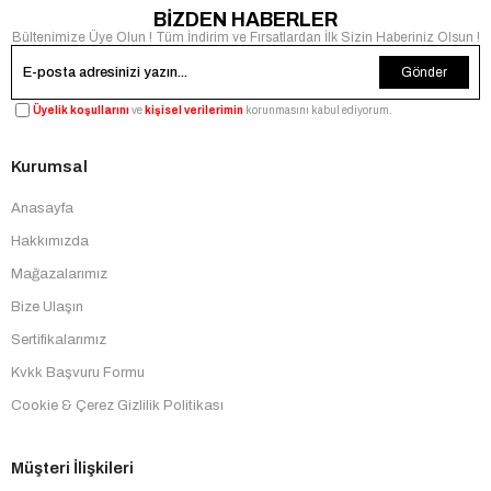
BİZDEN HABERLER
Bültenimize Üye Olun ! Tüm İndirim ve Fırsatlardan İlk Sizin Haberiniz Olsun !
Gönder
Üyelik koşullarını
ve
kişisel verilerimin
korunmasını kabul ediyorum.
Kurumsal
Anasayfa
Hakkımızda
Mağazalarımız
Bize Ulaşın
Sertifikalarımız
Kvkk Başvuru Formu
Cookie & Çerez Gizlilik Politikası
Müşteri İlişkileri