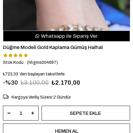
Whatsapp ile Sipariş Ver
Düğme Modeli Gold Kaplama Gümüş Halhal
Stok Kodu
(hhgms004697)
₺723,33
`den başlayan taksitlerle
30
₺3.100,00
₺2.170,00
Kargoya Veriliş Süresi
:
2 Gündür