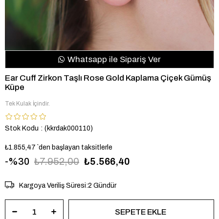
Whatsapp ile Sipariş Ver
Ear Cuff Zirkon Taşlı Rose Gold Kaplama Çiçek Gümüş
Küpe
Tek Kulak İçindir.
Stok Kodu
(kkrdak000110)
₺1.855,47
`den başlayan taksitlerle
30
₺7.952,00
₺5.566,40
Kargoya Veriliş Süresi
:
2 Gündür