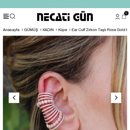
*HEDİYE PAKETİ & NOTU
0
Anasayfa
GÜMÜŞ
KADIN
Küpe
Ear Cuff Zirkon Taşlı Rose Gold Ka