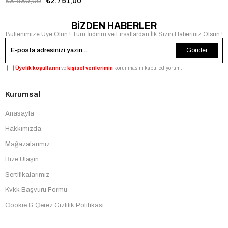
₺3.930,00
₺2.751,00
BİZDEN HABERLER
Bültenimize Üye Olun ! Tüm İndirim ve Fırsatlardan İlk Sizin Haberiniz Olsun !
Gönder
Üyelik koşullarını
ve
kişisel verilerimin
korunmasını kabul ediyorum.
Kurumsal
Anasayfa
Hakkımızda
Mağazalarımız
Bize Ulaşın
Sertifikalarımız
Kvkk Başvuru Formu
Cookie & Çerez Gizlilik Politikası