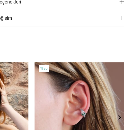
çenekleri
eğişim
%30