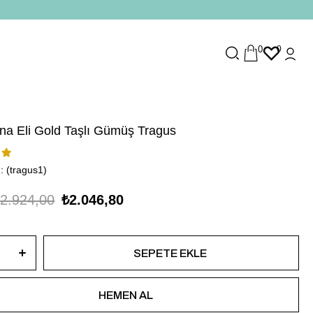
0
0
na Eli Gold Taşlı Gümüş Tragus
(tragus1)
2.924,00
₺2.046,80