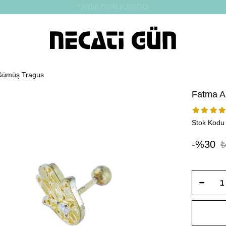
*HEDİYE PAKETİ & NOTU
 Gümüş Tragus
Fatma A
Stok Kodu
30
₺