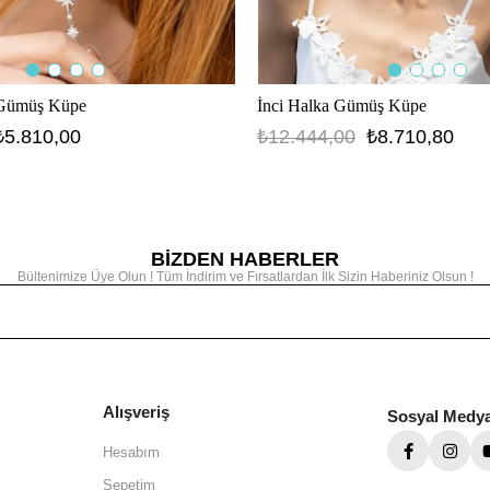
 Gümüş Küpe
İnci Halka Gümüş Küpe
₺5.810,00
₺12.444,00
₺8.710,80
BİZDEN HABERLER
Bültenimize Üye Olun ! Tüm İndirim ve Fırsatlardan İlk Sizin Haberiniz Olsun !
Alışveriş
Sosyal Medy
Hesabım
Sepetim