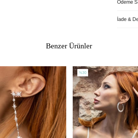
Ödeme Se
İade & D
Benzer Ürünler
%30