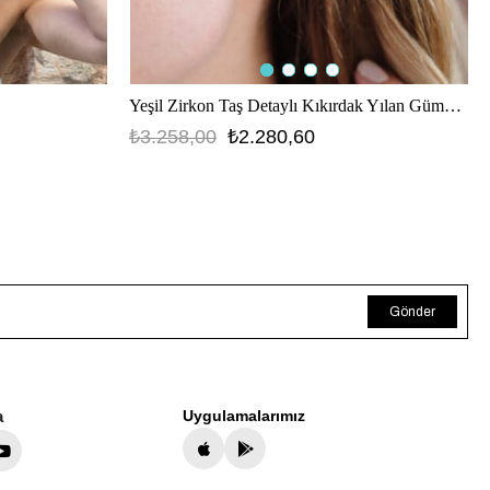
Yeşil Zirkon Taş Detaylı Kıkırdak Yılan Gümüş Küpe
₺3.258,00
₺2.280,60
Gönder
a
Uygulamalarımız