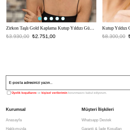
Kutup Yıldızı
Zirkon Taşlı Gold Kaplama Kutup Yıldızı Gümüş Küpe
₺8.300,00
₺3.930,00
₺2.751,00
Üyelik koşullarını
ve
kişisel verilerimin
korunmasını kabul ediyorum.
Kurumsal
Müşteri İlişkileri
Anasayfa
Whatsapp Destek
Hakkımızda
Garanti & İade Koşulları