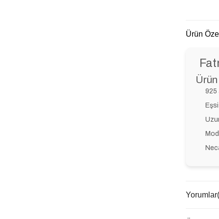
Ürün Özel
Fat
Ürün 
925 
Eşsi
Uzun
Mode
Neca
Yorumlar