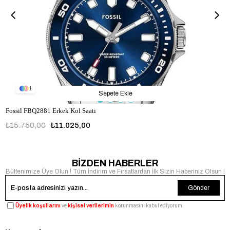
1
Sepete Ekle
Fossil FBQ2881 Erkek Kol Saati
₺15.750,00
₺11.025,00
FBQ2881
BİZDEN HABERLER
Bültenimize Üye Olun ! Tüm İndirim ve Fırsatlardan İlk Sizin Haberiniz Olsun !
Gönder
Üyelik koşullarını
ve
kişisel verilerimin
korunmasını kabul ediyorum.