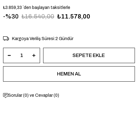
₺3.859,33
`den başlayan taksitlerle
30
₺16.540,00
₺11.578,00
FBQ2854
Kargoya Veriliş Süresi
:
2 Gündür
Sorular (0) ve Cevaplar (0)