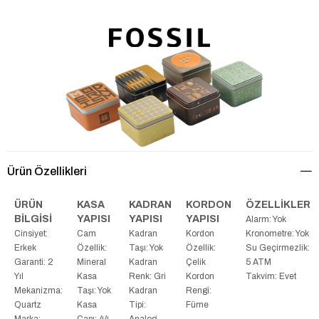
Ürün Özellikleri
ÜRÜN
KASA
KADRAN
KORDON
ÖZELLİKLER
BİLGİSİ
YAPISI
YAPISI
YAPISI
Alarm: Yok
Cinsiyet:
Cam
Kadran
Kordon
Kronometre: Yok
Erkek
Özellik:
Taşı: Yok
Özellik:
Su Geçirmezlik:
Garanti: 2
Mineral
Kadran
Çelik
5 ATM
Yıl
Kasa
Renk: Gri
Kordon
Takvim: Evet
Mekanizma:
Taşı: Yok
Kadran
Rengi:
Quartz
Kasa
Tipi:
Füme
Marka:
Çapı: 44
Analog