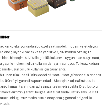
likleri
 seçkin koleksiyonundan bu özel saat modeli, modern ve etkileyici
e öne çıkıyor. Yuvarlak kasa yapısı ve Çelik kordon özelliği ile
in ideal bir seçim. 5 ATM ile günlük kullanıma uygun olan bu şık saat,
 çapı ile mükemmel bir kullanım deneyimi sunuyor. Turkuaz kadranı
camı ile uzun ömürlü kullanım için tasarlandı.
bulunan tüm Fossil Ürün Modelleri Saat&Saat güvencesi altındadır.
bu ürün 2 yıl garanti kapsamındadır. Siparişiniz orijinal kutusu ile
argo firması tarafından adresinize teslim edilecektir. Distribütörü
markalarımızın garanti belgesi dijital ortamda üretilip sms ve mail
i satıcısı olduğumuz markalarımız onaylanmış garanti belgesi ile
ktedir.