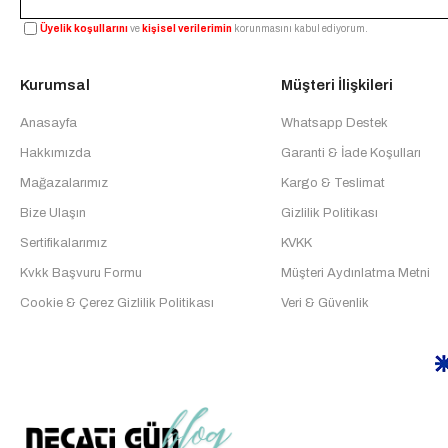
Üyelik koşullarını
ve
kişisel verilerimin
korunmasını kabul ediyorum.
Kurumsal
Müşteri İlişkileri
Anasayfa
Whatsapp Destek
Hakkımızda
Garanti & İade Koşulları
Mağazalarımız
Kargo & Teslimat
Bize Ulaşın
Gizlilik Politikası
Sertifikalarımız
KVKK
Kvkk Başvuru Formu
Müşteri Aydınlatma Metni
Cookie & Çerez Gizlilik Politikası
Veri & Güvenlik