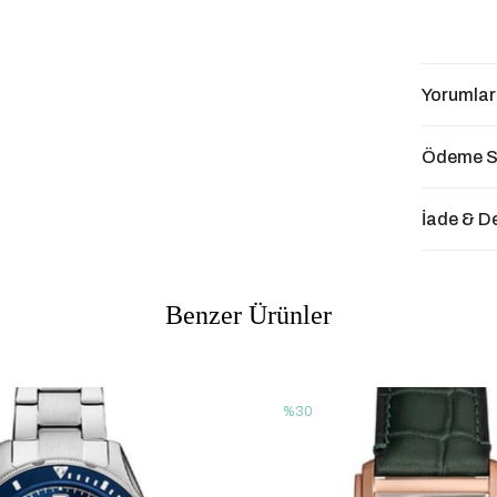
Yorumlar
Ödeme S
İade & D
Benzer Ürünler
%30