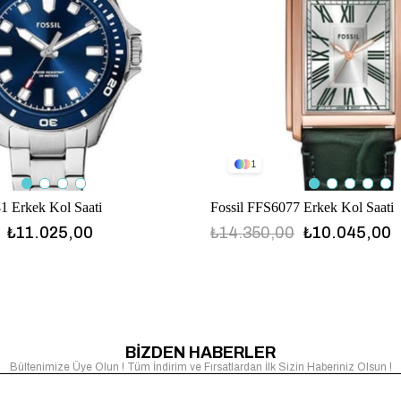
1
1 Erkek Kol Saati
Fossil FFS6077 Erkek Kol Saati
₺11.025,00
₺14.350,00
₺10.045,00
FFS6077
BİZDEN HABERLER
Bültenimize Üye Olun ! Tüm İndirim ve Fırsatlardan İlk Sizin Haberiniz Olsun !