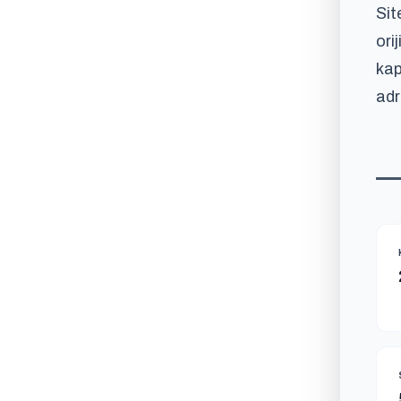
Sit
ori
kap
adr