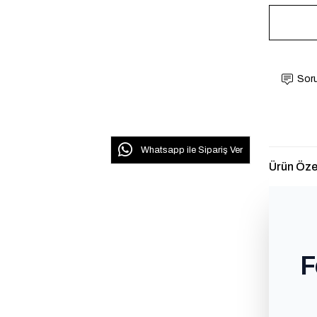
Soru
Whatsapp ile Sipariş Ver
Ürün Özel
F