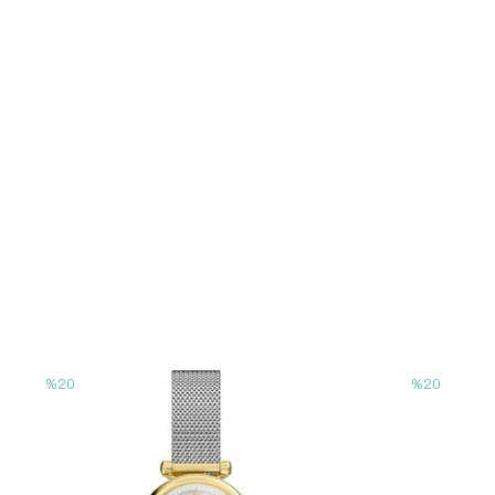
%20
%20