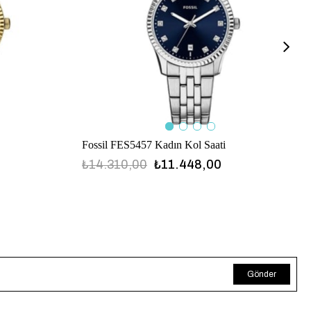
Fossil FES5457 Kadın Kol Saati
₺14.310,00
₺11.448,00
Gönder