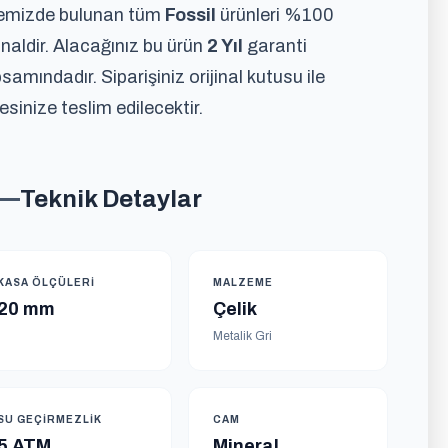
emizde bulunan tüm
Fossil
ürünleri %100
jinaldir. Alacağınız bu ürün
2 Yıl
garanti
samındadır. Siparişiniz orijinal kutusu ile
esinize teslim edilecektir.
Teknik Detaylar
KASA ÖLÇÜLERI
MALZEME
20 mm
Çelik
Metalik Gri
SU GEÇIRMEZLIK
CAM
5 ATM
Mineral