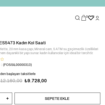
0
0
FES5473 Kadın Kol Saati
lette, 20 mm kasa çapı, Mineral cam, 5 ATM su geçirmezlik özellikleri
hem dayanıklı bir yapı sunar. kadın kullanıcılar için ideal bir tercihtir.
u
(FOSSIL00000313)
`den başlayan taksitlerle
₺12.160,00
₺9.728,00