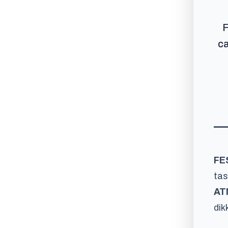
F
ca
FE
tas
ATM
dik