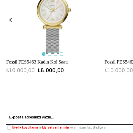
Fossil FES5463 Kadın Kol Saati
Fossil FES546
₺10.000,00
₺8.000,00
₺10.000,00
Üyelik koşullarını
ve
kişisel verilerimin
korunmasını kabul ediyorum.