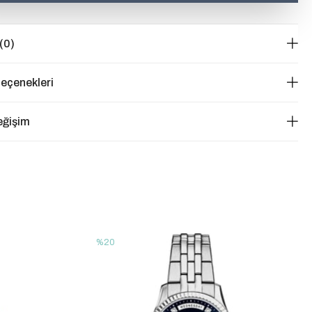
(0)
eçenekleri
eğişim
%20