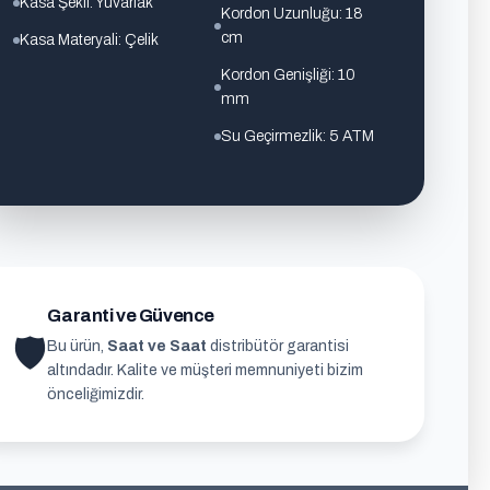
Kasa Şekli: Yuvarlak
Kordon Uzunluğu: 18
cm
Kasa Materyali: Çelik
Kordon Genişliği: 10
mm
Su Geçirmezlik: 5 ATM
Garanti ve Güvence
🛡
Bu ürün,
Saat ve Saat
distribütör garantisi
altındadır. Kalite ve müşteri memnuniyeti bizim
önceliğimizdir.