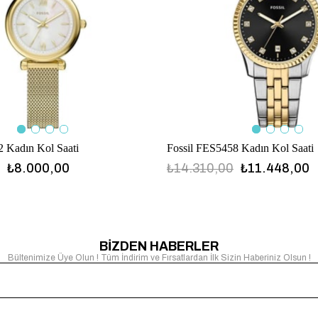
2 Kadın Kol Saati
Fossil FES5458 Kadın Kol Saati
₺8.000,00
₺14.310,00
₺11.448,00
BİZDEN HABERLER
Bültenimize Üye Olun ! Tüm İndirim ve Fırsatlardan İlk Sizin Haberiniz Olsun !