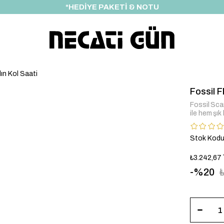
*HEDİYE PAKETİ & NOTU
ın Kol Saati
Fossil 
Fossil Scar
ile hem şık 
Stok Kod
₺3.242,67
20