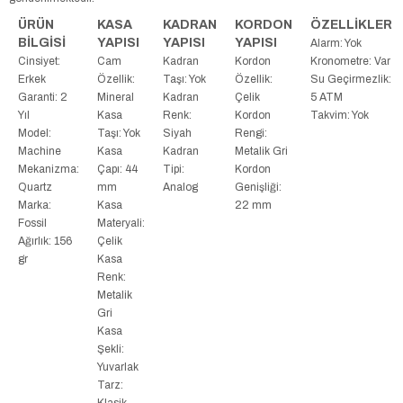
ÜRÜN
KASA
KADRAN
KORDON
ÖZELLİKLER
BİLGİSİ
YAPISI
YAPISI
YAPISI
Alarm: Yok
Cinsiyet:
Cam
Kadran
Kordon
Kronometre: Var
Erkek
Özellik:
Taşı: Yok
Özellik:
Su Geçirmezlik:
Garanti: 2
Mineral
Kadran
Çelik
5 ATM
Yıl
Kasa
Renk:
Kordon
Takvim: Yok
Model:
Taşı: Yok
Siyah
Rengi:
Machine
Kasa
Kadran
Metalik Gri
Mekanizma:
Çapı: 44
Tipi:
Kordon
Quartz
mm
Analog
Genişliği:
Marka:
Kasa
22 mm
Fossil
Materyali:
Ağırlık: 156
Çelik
gr
Kasa
Renk:
Metalik
Gri
Kasa
Şekli:
Yuvarlak
Tarz:
Klasik