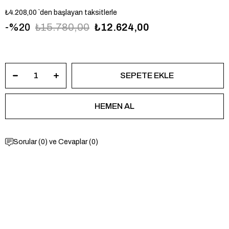
₺4.208,00
`den başlayan taksitlerle
20
₺15.780,00
₺12.624,00
FFS6095
Sorular (0) ve Cevaplar (0)