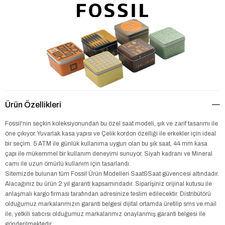
Ürün Özellikleri
Fossil'nin seçkin koleksiyonundan bu özel saat modeli, şık ve zarif tasarımı ile
öne çıkıyor. Yuvarlak kasa yapısı ve Çelik kordon özelliği ile erkekler için ideal
bir seçim. 5 ATM ile günlük kullanıma uygun olan bu şık saat, 44 mm kasa
çapı ile mükemmel bir kullanım deneyimi sunuyor. Siyah kadranı ve Mineral
camı ile uzun ömürlü kullanım için tasarlandı.
Sitemizde bulunan tüm Fossil Ürün Modelleri Saat&Saat güvencesi altındadır.
Alacağınız bu ürün 2 yıl garanti kapsamındadır. Siparişiniz orijinal kutusu ile
anlaşmalı kargo firması tarafından adresinize teslim edilecektir. Distribütörü
olduğumuz markalarımızın garanti belgesi dijital ortamda üretilip sms ve mail
ile, yetkili satıcısı olduğumuz markalarımız onaylanmış garanti belgesi ile
gönderilmektedir.