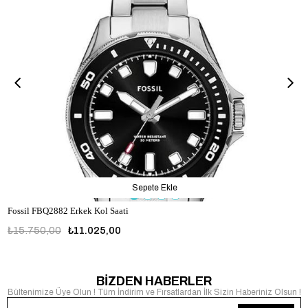
Sepete Ekle
Fossil FBQ2882 Erkek Kol Saati
₺15.750,00
₺11.025,00
FBQ2882
BİZDEN HABERLER
Bültenimize Üye Olun ! Tüm İndirim ve Fırsatlardan İlk Sizin Haberiniz Olsun !