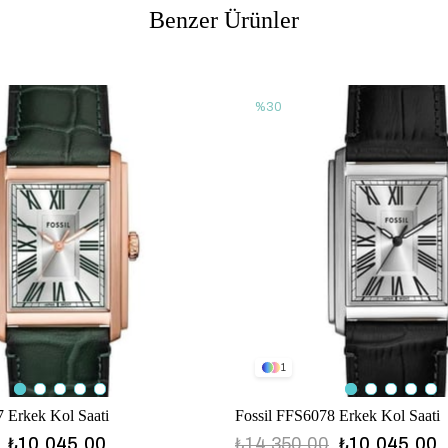
Benzer Ürünler
%30
1
 Erkek Kol Saati
Fossil FFS6078 Erkek Kol Saati
₺10.045,00
₺14.350,00
₺10.045,00