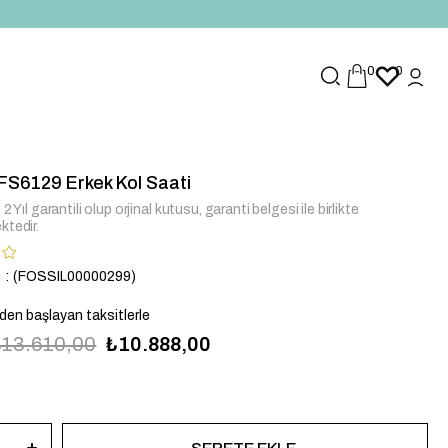
0
0
FFS6129 Erkek Kol Saati
2 Yıl garantili olup orjinal kutusu, garanti belgesi ile birlikte
ktedir.
u
(FOSSIL00000299)
`den başlayan taksitlerle
₺13.610,00
₺10.888,00