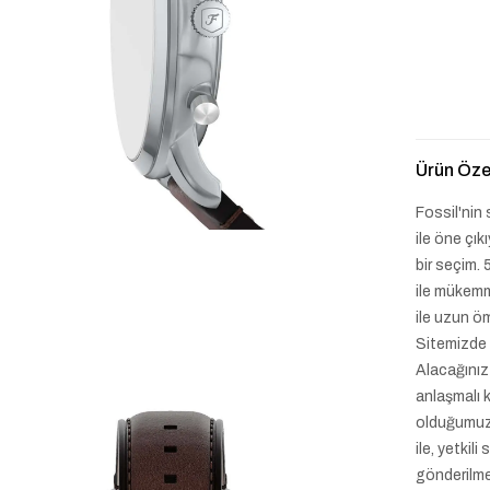
Ürün Özel
Fossil'nin 
ile öne çık
bir seçim.
ile mükemm
ile uzun öm
Sitemizde 
Alacağınız 
anlaşmalı k
olduğumuz 
ile, yetkil
gönderilme