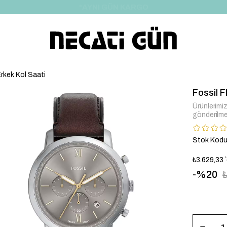
*HEDİYE PAKETİ & NOTU
rkek Kol Saati
Fossil 
Ürünlerimiz 
gönderilme
Stok Kod
₺3.629,33
20
FFS6129