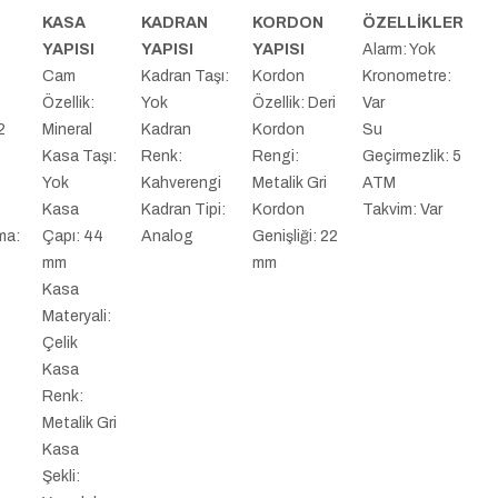
KASA
KADRAN
KORDON
ÖZELLİKLER
YAPISI
YAPISI
YAPISI
Alarm: Yok
:
Cam
Kadran Taşı:
Kordon
Kronometre:
Özellik:
Yok
Özellik: Deri
Var
2
Mineral
Kadran
Kordon
Su
Kasa Taşı:
Renk:
Rengi:
Geçirmezlik: 5
Yok
Kahverengi
Metalik Gri
ATM
Kasa
Kadran Tipi:
Kordon
Takvim: Var
ma:
Çapı: 44
Analog
Genişliği: 22
mm
mm
Kasa
Materyali:
Çelik
Kasa
Renk:
Metalik Gri
Kasa
Şekli: