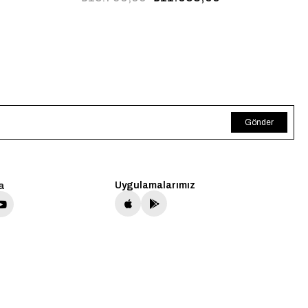
FFS6079
Gönder
a
Uygulamalarımız