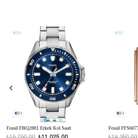
%30
%30
1
1
Fossil FBQ2881 Erkek Kol Saati
Fossil FFS6077
₺15.750,00
₺11.025,00
₺14.350,00