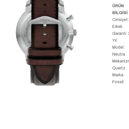
ÜRÜN
BİLGİSİ
Cinsiyet
Erkek
Garanti: 
Yıl
Model:
Neutra
Mekaniz
Quartz
Marka:
Fossil