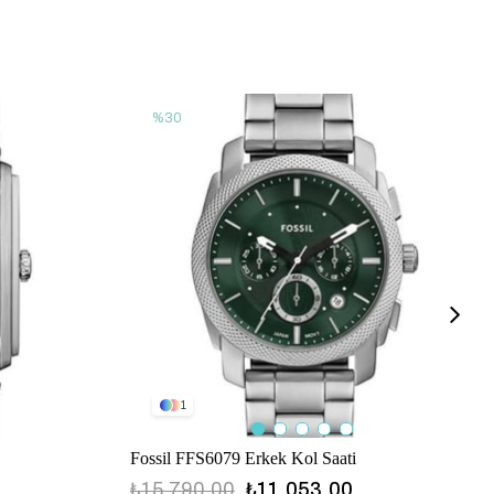
%30
1
Fossil FFS6079 Erkek Kol Saati
₺15.790,00
₺11.053,00