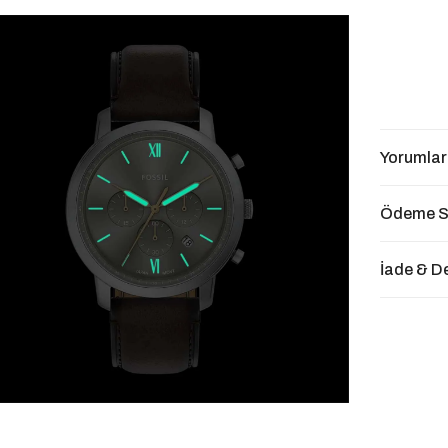
Yorumlar
Ödeme S
İade & D