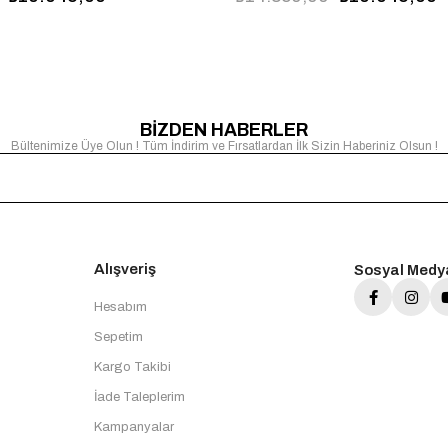
FFS6078
BİZDEN HABERLER
Bültenimize Üye Olun ! Tüm İndirim ve Fırsatlardan İlk Sizin Haberiniz Olsun !
Alışveriş
Sosyal Medy
Hesabım
Sepetim
Kargo Takibi
İade Taleplerim
Kampanyalar