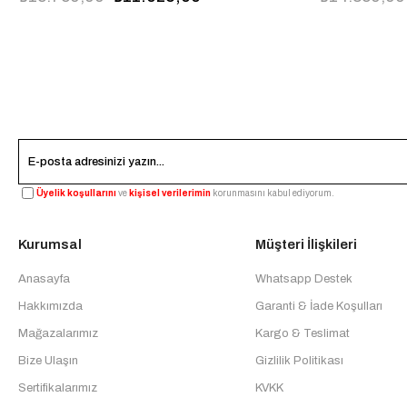
FBQ2881
FFS6077
Üyelik koşullarını
ve
kişisel verilerimin
korunmasını kabul ediyorum.
Kurumsal
Müşteri İlişkileri
Anasayfa
Whatsapp Destek
Hakkımızda
Garanti & İade Koşulları
Mağazalarımız
Kargo & Teslimat
Bize Ulaşın
Gizlilik Politikası
Sertifikalarımız
KVKK