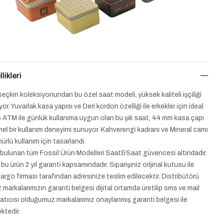
likleri
seçkin koleksiyonundan bu özel saat modeli, yüksek kaliteli işçiliği
ıyor. Yuvarlak kasa yapısı ve Deri kordon özelliği ile erkekler için ideal
 5 ATM ile günlük kullanıma uygun olan bu şık saat, 44 mm kasa çapı
el bir kullanım deneyimi sunuyor. Kahverengi kadranı ve Mineral camı
ürlü kullanım için tasarlandı.
bulunan tüm Fossil Ürün Modelleri Saat&Saat güvencesi altındadır.
bu ürün 2 yıl garanti kapsamındadır. Siparişiniz orijinal kutusu ile
argo firması tarafından adresinize teslim edilecektir. Distribütörü
markalarımızın garanti belgesi dijital ortamda üretilip sms ve mail
i satıcısı olduğumuz markalarımız onaylanmış garanti belgesi ile
ktedir.