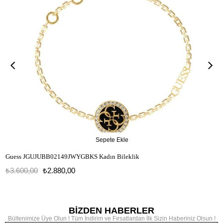
Sepete Ekle
Guess JGUJUBB02149JWYGBKS Kadın Bileklik
₺3.600,00
₺2.880,00
JGUJUBB02149JWYGBKS
BİZDEN HABERLER
Bültenimize Üye Olun ! Tüm İndirim ve Fırsatlardan İlk Sizin Haberiniz Olsun !