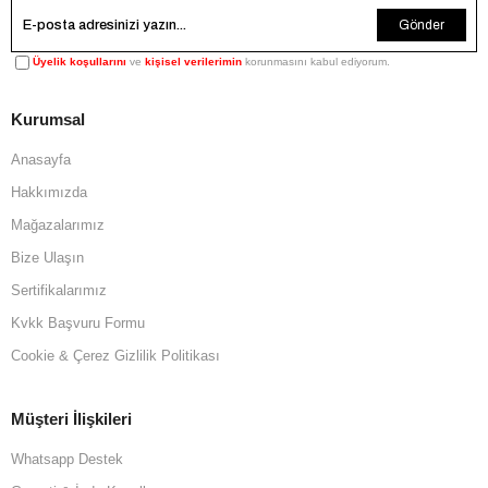
Gönder
Üyelik koşullarını
ve
kişisel verilerimin
korunmasını kabul ediyorum.
Kurumsal
Anasayfa
Hakkımızda
Mağazalarımız
Bize Ulaşın
Sertifikalarımız
Kvkk Başvuru Formu
Cookie & Çerez Gizlilik Politikası
Müşteri İlişkileri
Whatsapp Destek